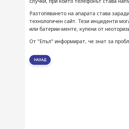
случки, при който телефонът става нап
Разтопяването на апарата става заради
технологичен сайт. Тези инциденти мог
или батерии-менте, купени от неоториз
От "Епъл" информират, че знат за проб
НАЗАД