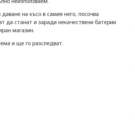
ълно неизползваем.
 даване на късо в самия него, посочва
ат да станат и заради некачествени батерии
иран магазин.
лема и ще го разследват.