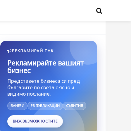
РЕКЛАМИРАЙ ТУК
Рекламирайте вашият
бизнес
Представете бизнеса си пред
българите по света с ясно и
видимо послание.
БАНЕРИ
PR ПУБЛИКАЦИИ
СЪБИТИЯ
ВИЖ ВЪЗМОЖНОСТИТЕ