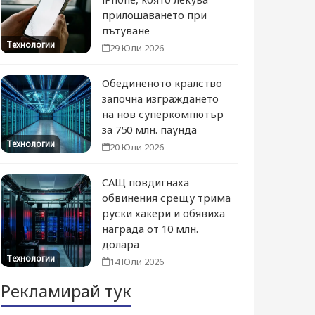
прилошаването при
пътуване
Технологии
29 Юли 2026
Обединеното кралство
започна изграждането
на нов суперкомпютър
за 750 млн. паунда
Технологии
20 Юли 2026
САЩ повдигнаха
обвинения срещу трима
руски хакери и обявиха
награда от 10 млн.
долара
Технологии
14 Юли 2026
Рекламирай тук