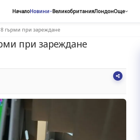
Начало
Новини
Великобритания
Лондон
Още
 8 гърми при зареждане
рми при зареждане