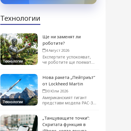
Технологии
Ще ни заменят ли
роботите?
4 Август 2026
Експертите успокояват,
Технологии
че роботите ще поемат
отделни задачи, а не цели
професии....
Нова ракета „Пейтриът“
от Lockheed Martin
30 Юли 2026
Американският гигант
Технологии
представи модела PAC-3
ACE на изложението във
Фарнбъро. Новата ракета-
„Танцуващите точки“:
прехващач...
Скритата функция в
iPhone, която лекува