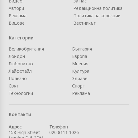
Видео
За нас
Автори
Редакционна политика
Реклама
Политика за корекции
Вицове
Вестникът
Категории
Великобритания
България
Лондон
Европа
Любопитно
Мнения
Лайфстайл
Култура
Полезно
Здраве
Свят
Спорт
Технологии
Реклама
Контакти
Адрес
Телефон
158 High Street
020 8111 1026
London E15 2FW