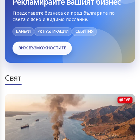
Рекламирайте вашият бизнес
Представете бизнеса си пред българите по
света с ясно и видимо послание.
БАНЕРИ
PR ПУБЛИКАЦИИ
СЪБИТИЯ
ВИЖ ВЪЗМОЖНОСТИТЕ
Свят
LIVE