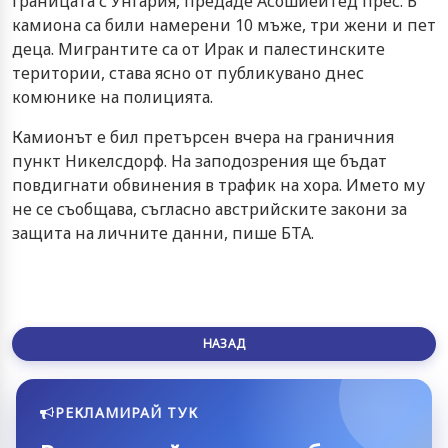
границата с Унгария, предаде Асошиейтед прес. В
камиона са били намерени 10 мъже, три жени и пет
деца. Мигрантите са от Ирак и палестинските
територии, става ясно от публикувано днес
комюнике на полицията.
Камионът е бил претърсен вчера на граничния
пункт Никелсдорф. На заподозрения ще бъдат
повдигнати обвинения в трафик на хора. Името му
не се съобщава, съгласно австрийските закони за
защита на личните данни, пише БТА.
НАЗАД
РЕКЛАМИРАЙ ТУК