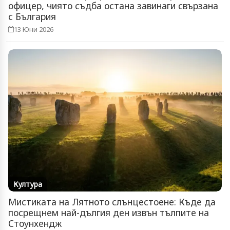
офицер, чиято съдба остана завинаги свързана
с България
13 Юни 2026
Култура
Мистиката на Лятното слънцестоене: Къде да
посрещнем най-дългия ден извън тълпите на
Стоунхендж