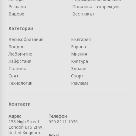
Реклама
Политика за корекции
Вицове
Вестникът
Категории
Великобритания
България
Лондон
Европа
Любопитно
Мнения
Лайфстайл
Култура
Полезно
Здраве
Свят
Спорт
Технологии
Реклама
Контакти
Адрес
Телефон
158 High Street
020 8111 1026
London E15 2FW
United Kingdom
Email