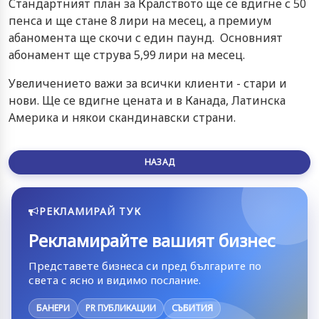
Стандартният план за Кралството ще се вдигне с 50
пенса и ще стане 8 лири на месец, а премиум
абаномента ще скочи с един паунд. Основният
абонамент ще струва 5,99 лири на месец.
Увеличението важи за всички клиенти - стари и
нови. Ще се вдигне цената и в Канада, Латинска
Америка и някои скандинавски страни.
НАЗАД
РЕКЛАМИРАЙ ТУК
Рекламирайте вашият бизнес
Представете бизнеса си пред българите по
света с ясно и видимо послание.
БАНЕРИ
PR ПУБЛИКАЦИИ
СЪБИТИЯ