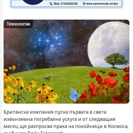
Технологии
Британска компания пуска първата в света
извънземна погребална услуга и от следващия
месец ще разпръсва праха на покойници в Космоса,