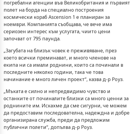
погребални агенции във Великобритания и първият
полет на борда на специално построения
космически кораб Ascension 1 е планиран за
ноември. Компанията съобщава, че вече има
сериозен интерес към услугата, чиито цени
започват от 795 паунда.
„Загубата на близък човек е преживяване, през
което всички преминават, и много членове на
екипа ни са имали роднини, които са починали в
последните няколко години, така че това
начинание е много личен проект“, казва д-р Роуз.
„Мъката е силно и непредвидимо чувство и
останките от починалите близки са много ценни за
роднините им. Искахме да сме сигурни, че можем
да предоставим последователна, надеждна и добре
организирана служба, преди да предложим
публични полети“, допълва д-р Роуз.