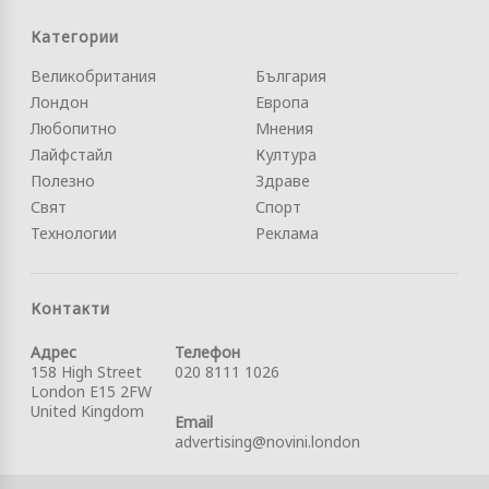
Категории
Великобритания
България
Лондон
Европа
Любопитно
Мнения
Лайфстайл
Култура
Полезно
Здраве
Свят
Спорт
Технологии
Реклама
Контакти
Адрес
Телефон
158 High Street
020 8111 1026
London E15 2FW
United Kingdom
Email
advertising@novini.london