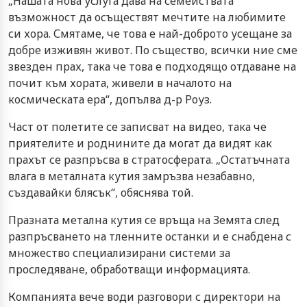
„Нашата нова услуга дава на семействата
възможност да осъществят мечтите на любимите
си хора. Смятаме, че това е най-доброто усещане за
добре изживян живот. По същество, всички ние сме
звезден прах, така че това е подходящо отдаване на
почит към хората, живели в началото на
космическата ера“, допълва д-р Роуз.
Част от полетите се записват на видео, така че
приятелите и роднините да могат да видят как
прахът се разпръсва в стратосферата. „Остатъчната
влага в металната кутия замръзва незабавно,
създавайки блясък“, обяснява той.
Празната метална кутия се връща на Земята след
разпръсването на тленните останки и е снабдена с
множество специализирани системи за
проследяване, обработващи информацията.
Компанията вече води разговори с директори на