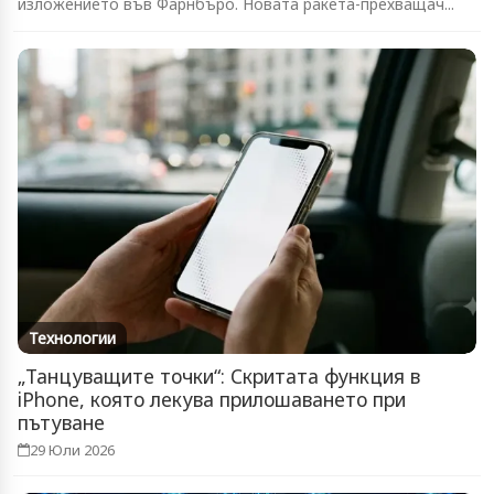
изложението във Фарнбъро. Новата ракета-прехващач...
Технологии
„Танцуващите точки“: Скритата функция в
iPhone, която лекува прилошаването при
пътуване
29 Юли 2026