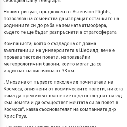
съобщава Daily Telegraph.
Новият ритуал, предложен от Ascension Flights,
позволява на семейства да изпращат останките на
роднините си до ръба на земната атмосфера,
където те ще бъдат разпръснати в стратосферата.
Компанията, която е създадена от двама
възпитаници на университета в Шефилд, вече е
провела тестови полети, използвайки
метеорологични балони, които могат да се
издигнат на височина от 33 км.
„Мнозина от първото поколение почитатели на
Космоса, опиянени от космическите полети, никога
няма да преживеят вълнението да погледнат назад
към Земята и да осъществят мечтата си за полет в
Космоса“, казва съоснователят на компанията д-р
Крис Роуз.