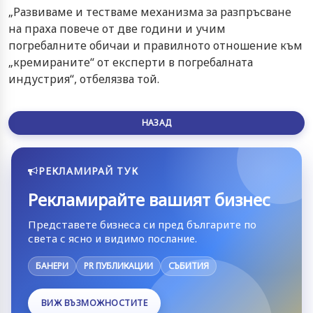
„Развиваме и тестваме механизма за разпръсване
на праха повече от две години и учим
погребалните обичаи и правилното отношение към
„кремираните“ от експерти в погребалната
индустрия“, отбелязва той.
НАЗАД
РЕКЛАМИРАЙ ТУК
Рекламирайте вашият бизнес
Представете бизнеса си пред българите по
света с ясно и видимо послание.
БАНЕРИ
PR ПУБЛИКАЦИИ
СЪБИТИЯ
ВИЖ ВЪЗМОЖНОСТИТЕ