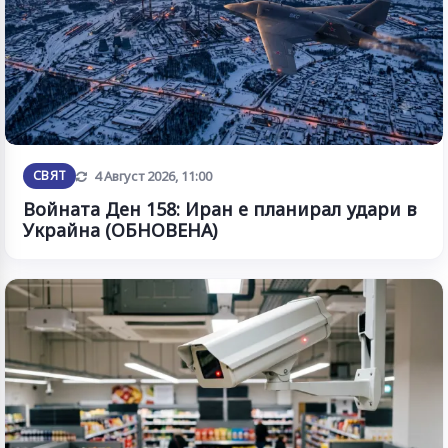
Обновена
СВЯТ
4 Август 2026, 11:00
Войната Ден 158: Иран е планирал удари в
Украйна (ОБНОВЕНА)