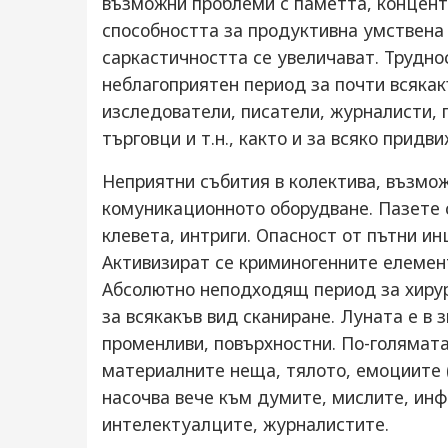
възможни проблеми с паметта, концент
способността за продуктивна умствена
саркастичността се увеличават. Труднос
неблагоприятен период за почти всякак
изследователи, писатели, журналисти,
търговци и т.н., както и за всяко придв
Неприятни събития в колектива, възмож
комуникационното оборудване. Пазете 
клевета, интриги. Опасност от пътни и
Активизират се криминогенните елемент
Абсолютно неподходящ период за хирур
за всякакъв вид сканиране. Луната e в 
променливи, повърхностни. По-голямат
материалните неща, тялото, емоциите (
насочва вече към думите, мислите, инф
интелектуалците, журналистите.