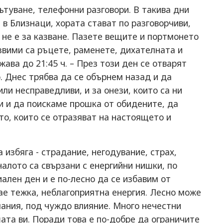
ътуване, телефонни разговори. В такива дни
 в Близнаци, хората стават по разговорчиви,
о не е за казване. Пазете вещите и портмонето
язвими са ръцете, раменете, дихателната и
ава до 21:45 ч. – През този ден се отварят
. Днес трябва да се обърнем назад и да
ли несправедливи, и за онези, които са ни
и и да поискаме прошка от обидените, да
о, които се отразяват на настоящето и
 избяга - страдание, негодувание, страх,
налото са свързани с енергийни нишки, по
ален ден и е по-лесно да се избавим от
тае тежка, неблагоприятна енергия. Лесно може
мания, под чуждо влияние. Много нечестни
шата ви. Поради това е по-добре да ограничите