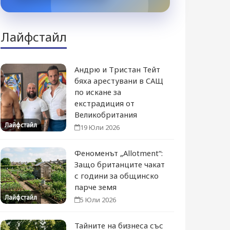
Лайфстайл
Андрю и Тристан Тейт
бяха арестувани в САЩ
по искане за
екстрадиция от
Великобритания
Лайфстайл
19 Юли 2026
Феноменът „Allotment“:
Защо британците чакат
с години за общинско
парче земя
Лайфстайл
5 Юли 2026
Тайните на бизнеса със