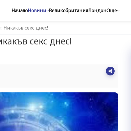
Начало
Новини
Великобритания
Лондон
Още
т: Никакъв секс днес!
икакъв секс днес!