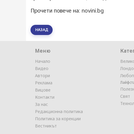
Прочети повече на: novini.bg
НАЗАД
Меню
Кате
Начало
Велик
Видео
Лондо
Автори
Любоп
Реклама
Лайфст
Полез
Вицове
Свят
Контакти
Техно
За нас
Редакционна политика
Политика за корекции
Вестникът