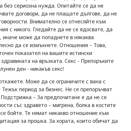
а без сериозна нужда. Опитайте се да не
чвате договори, да не плащате дългове, да не
тговорности. Внимателно се отнесяйте към
ия с никого. Гледайте да не се ядосвате, да
т, иначе може да попаднете в някаква
лесно да се измъкнете. Отношения – Това,
 точен показател на вашите истински
 здравината на връзката. Секс - Препоръките
лунен ден - никакъв секс!
откажете. Може да се ограничите с вана с
 – Тежък период за бизнес. Не се препоръчват
 Подстрижка – За предпочитане е да не се
ости със здравето – мигрена, болка в костите
 се бойте. Те нямат никакво отношение към
дитация за прошка. За хората, които обичат да