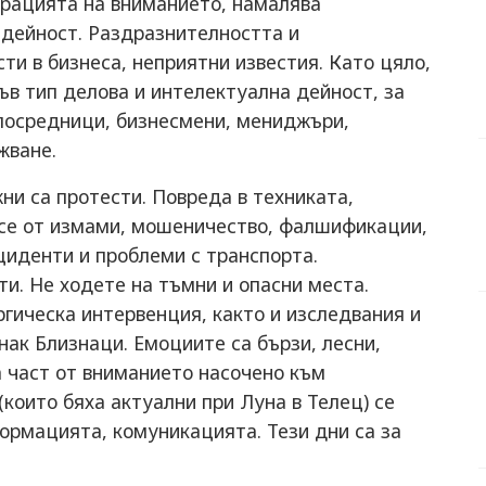
рацията на вниманието, намалява
 дейност. Раздразнителността и
ти в бизнеса, неприятни известия. Като цяло,
ъв тип делова и интелектуална дейност, за
 посредници, бизнесмени, мениджъри,
ижване.
ни са протести. Повреда в техниката,
се от измами, мошеничество, фалшификации,
нциденти и проблеми с транспорта.
и. Не ходете на тъмни и опасни места.
гическа интервенция, както и изследвания и
знак Близнаци. Емоциите са бързи, лесни,
а част от вниманието насочено към
които бяха актуални при Луна в Телец) се
ормацията, комуникацията. Тези дни са за