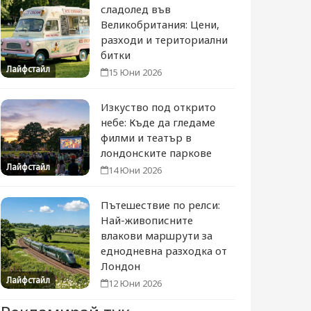
сладолед във
Великобритания: Цени,
разходи и териториални
битки
Лайфстайл
15 Юни 2026
Изкуство под открито
небе: Къде да гледаме
филми и театър в
лондонските паркове
Лайфстайл
14 Юни 2026
Пътешествие по релси:
Най-живописните
влакови маршрути за
еднодневна разходка от
Лондон
Лайфстайл
12 Юни 2026