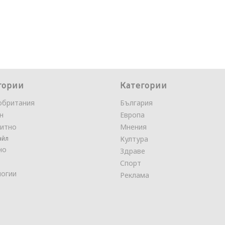
гории
Категории
обритания
България
н
Европа
итно
Мнения
айл
Култура
но
Здраве
Спорт
логии
Реклама