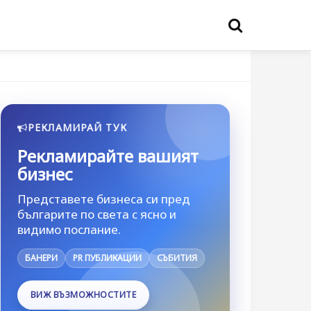
РЕКЛАМИРАЙ ТУК
Рекламирайте вашият
бизнес
Представете бизнеса си пред
българите по света с ясно и
видимо послание.
БАНЕРИ
PR ПУБЛИКАЦИИ
СЪБИТИЯ
ВИЖ ВЪЗМОЖНОСТИТЕ