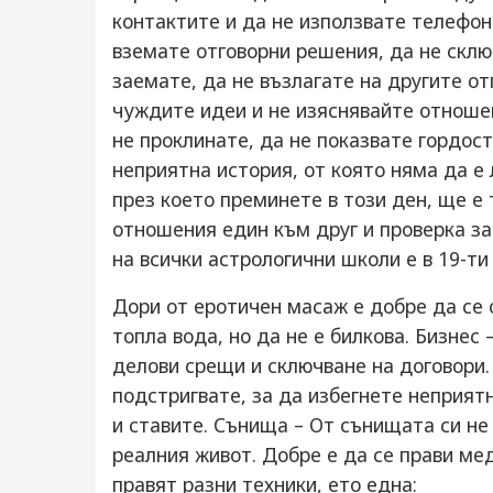
контактите и да не използвате телефон
вземате отговорни решения, да не склю
заемате, да не възлагате на другите о
чуждите идеи и не изяснявайте отношен
не проклинате, да не показвате гордос
неприятна история, от която няма да е 
през което преминете в този ден, ще е
отношения един към друг и проверка за
на всички астрологични школи е в 19-ти 
Дори от еротичен масаж е добре да се 
топла вода, но да не е билкова. Бизнес
делови срещи и сключване на договори.
подстригвате, за да избегнете неприятн
и ставите. Сънища – От сънищата си не
реалния живот. Добре е да се прави ме
правят разни техники, ето една: