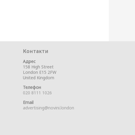
Контакти
Адрес
158 High Street
London E15 2FW
United Kingdom
Телефон
020 8111 1026
Email
advertising@novini.london