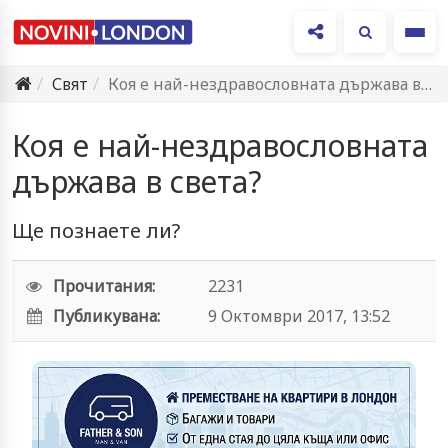
Ме
Свят
Коя е най-нездравословната държава в света?
Коя е най-нездравословната
държава в света?
Ще познаете ли?
Прочитания:
2231
Публикувана:
9 Октомври 2017, 13:52