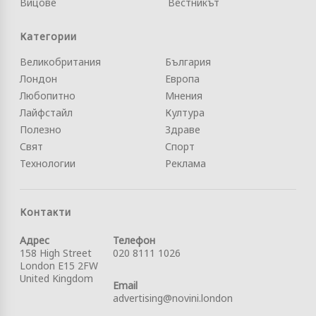
Вицове
Вестникът
Категории
Великобритания
България
Лондон
Европа
Любопитно
Мнения
Лайфстайл
Култура
Полезно
Здраве
Свят
Спорт
Технологии
Реклама
Контакти
Адрес
Телефон
158 High Street
020 8111 1026
London E15 2FW
United Kingdom
Email
advertising@novini.london