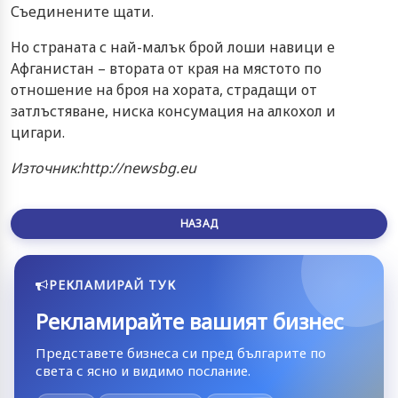
Съединените щати.
Но страната с най-малък брой лоши навици е
Афганистан – втората от края на мястото по
отношение на броя на хората, страдащи от
затлъстяване, ниска консумация на алкохол и
цигари.
Източник:http://newsbg.eu
НАЗАД
РЕКЛАМИРАЙ ТУК
Рекламирайте вашият бизнес
Представете бизнеса си пред българите по
света с ясно и видимо послание.