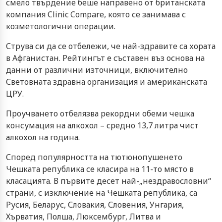
смело твърдение беше направено от британската
компания Clinic Compare, която се занимава с
козметологични операции.
Струва си да се отбележи, че най-здравите са хората
в Афганистан. Рейтингът е съставен въз основа на
данни от различни източници, включително
Световната здравна организация и американската
ЦРУ.
Проучването отбелязва рекордни обеми чешка
консумация на алкохол – средно 13,7 литра чист
алкохол на година.
Според популярността на тютюнопушенето
Чешката република се класира на 11-то място в
класацията. В първите десет най-„нездравословни“
страни, с изключение на Чешката република, са
Русия, Беларус, Словакия, Словения, Унгария,
Хърватия, Полша, Люксембург, Литва и