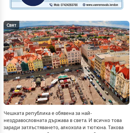
Свят
Чешката република е обявена за най-
нездравословната държава в света. И всичко това
заради затлъстяването, алкохола и тютюна. Такова