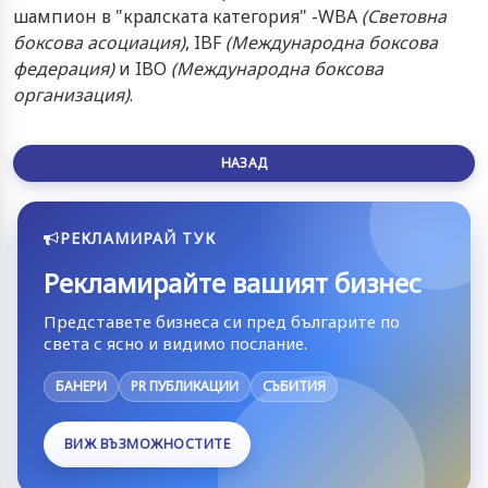
шампион в "кралската категория" -WBA
(Световна
боксова асоциация)
, IBF
(Международна боксова
федерация)
и IBO
(Международна боксова
организация)
.
НАЗАД
РЕКЛАМИРАЙ ТУК
Рекламирайте вашият бизнес
Представете бизнеса си пред българите по
света с ясно и видимо послание.
БАНЕРИ
PR ПУБЛИКАЦИИ
СЪБИТИЯ
ВИЖ ВЪЗМОЖНОСТИТЕ