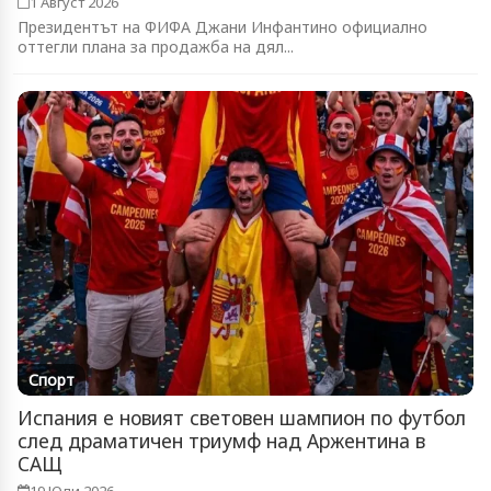
1 Август 2026
Президентът на ФИФА Джани Инфантино официално
оттегли плана за продажба на дял...
Спорт
Испания е новият световен шампион по футбол
след драматичен триумф над Аржентина в
САЩ
19 Юли 2026