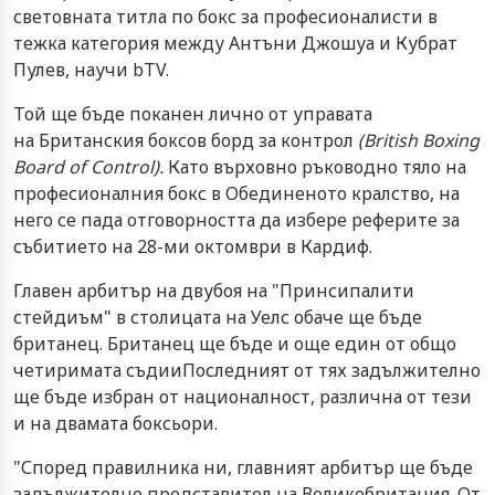
световната титла по бокс за професионалисти в
тежка категория между Антъни Джошуа и Кубрат
Пулев, научи bTV.
Той ще бъде поканен лично от управата
на Британския боксов борд за контрол
(British Boxing
Board of Control).
Като върховно ръководно тяло на
професионалния бокс в Обединеното кралство, на
него се пада отговорността да избере реферите за
събитието на 28-ми октомври в Кардиф.
Главен арбитър на двубоя на "Принсипалити
стейдиъм" в столицата на Уелс обаче ще бъде
британец. Британец ще бъде и още един от общо
четиримата съдииПоследният от тях задължително
ще бъде избран от националност, различна от тези
и на двамата боксьори.
"Според правилника ни, главният арбитър ще бъде
задължително представител на Великобритания. От