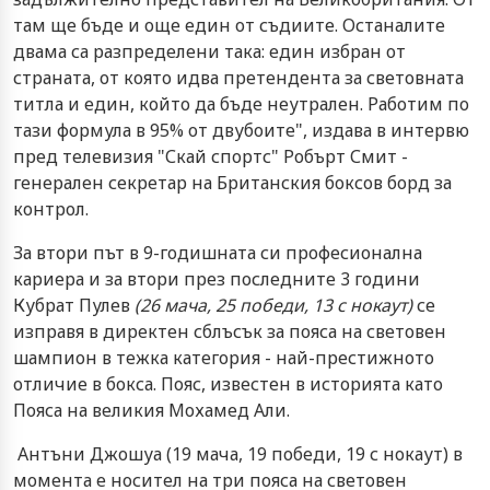
там ще бъде и още един от съдиите. Останалите
двама са разпределени така: един избран от
страната, от която идва претендента за световната
титла и един, който да бъде неутрален. Работим по
тази формула в 95% от двубоите", издава в интервю
пред телевизия "Скай спортс" Робърт Смит -
генерален секретар на Британския боксов борд за
контрол.
За втори път в 9-годишната си професионална
кариера и за втори през последните 3 години
Кубрат Пулев
(26 мача, 25 победи, 13 с нокаут)
се
изправя в директен сблъсък за пояса на световен
шампион в тежка категория - най-престижното
отличие в бокса. Пояс, известен в историята като
Пояса на великия Мохамед Али.
Антъни Джошуа (19 мача, 19 победи, 19 с нокаут) в
момента е носител на три пояса на световен