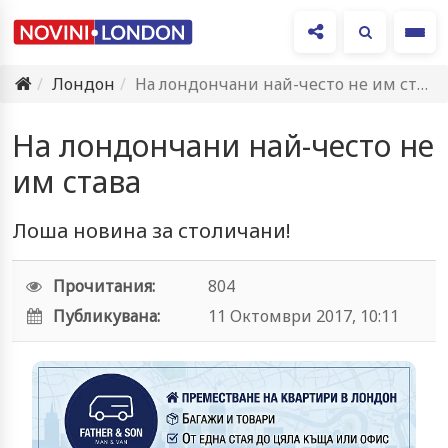
Ме
Лондон
На лондончани най-често не им става
На лондончани най-често не
им става
Лоша новина за столичани!
Прочитания:
804
Публикувана:
11 Октомври 2017, 10:11