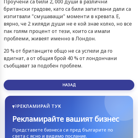
Проучени са били 2, 000 души в различни
британски градове, като са били запитвани дали са
изпитвали "смушаващи" моменти в кревата. Е,
вярно, че 2 хиляди души не е кой знае колко, но все
пак голям процент от тези, които са имали
проблеми, живеят именно в Лондон.
20 % от британците общо не са успели да го
вдигнат, а от общия брой 40 % от лондончани
съобщават за подобен проблем.
НАЗАД
РЕКЛАМИРАЙ ТУК
Рекламирайте вашият бизнес
Представете бизнеса си пред българите по
света с ясно и видимо послание.