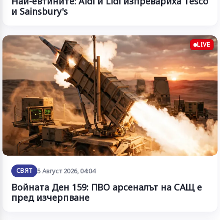
Най-евтините: Aldi и Lidl изпревариха Tesco
и Sainsbury's
LIVE
СВЯТ
5 Август 2026, 04:04
Войната Ден 159: ПВО арсеналът на САЩ е
пред изчерпване