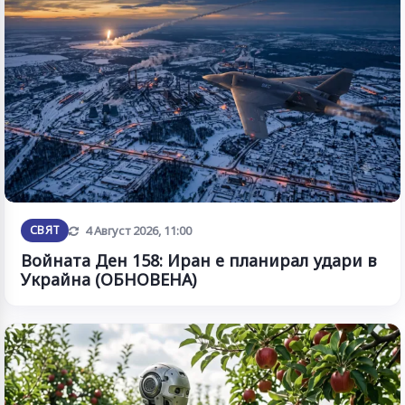
Обновена
СВЯТ
4 Август 2026, 11:00
Войната Ден 158: Иран е планирал удари в
Украйна (ОБНОВЕНА)