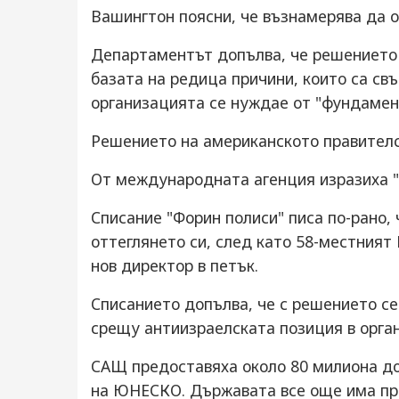
Вашингтон поясни, че възнамерява да о
Департаментът допълва, че решението за
базата на редица причини, които са свъ
организацията се нуждае от "фундамен
Решението на американското правителст
От международната агенция изразиха 
Списание "Форин полиси" писа по-рано
оттеглянето си, след като 58-местния
нов директор в петък.
Списанието допълва, че с решението се
срещу антиизраелската позиция в орга
САЩ предоставяха около 80 милиона дол
на ЮНЕСКО. Държавата все още има прав