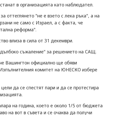
станат в организацията като наблюдател.
 оттеглянето "не е взето с лека ръка", а на
рзани не само с Израел, а с факта, че
тална реформа".
во влиза в сила от 31 декември.
"дълбоко съжаление" за решението на САЩ.
, че Вашингтон официално ще обяви
т Изпълнителния комитет на ЮНЕСКО избере
 цели да се спестят пари и да се протестира
низацията.
ара на година, което е около 1/5 от бюджета
о на вот в съвета и се очаква да получи