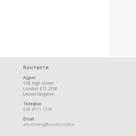
Контакти
Адрес
158 High Street
London E15 2FW
United Kingdom
Телефон
020 8111 1026
Email
advertising@novini.london