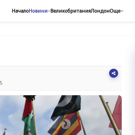
Начало
Новини
Великобритания
Лондон
Още
15