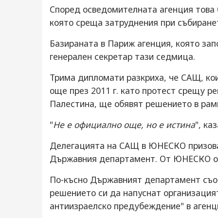
Според осведомителната агенция това 
която среща затруднения при събиранет
Базираната в Париж агенция, която запо
генерален секретар тази седмица.
Трима дипломати разкриха, че САЩ, ко
още през 2011 г. като протест срещу р
Палестина, ще обявят решението в рам
"
Не е официално още, но е истина
", ка
Делегацията на САЩ в ЮНЕСКО призова
Държавния департамент. От ЮНЕСКО от
По-късно Държавният департамент съо
решението си да напуснат организация
антиизраелско предубеждение" в агенц