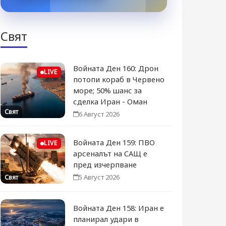
Свят
Войната Ден 160: Дрон
LIVE
потопи кораб в Червено
море; 50% шанс за
сделка Иран - Оман
Свят
6 Август 2026
Войната Ден 159: ПВО
LIVE
арсеналът на САЩ е
пред изчерпване
5 Август 2026
Свят
Войната Ден 158: Иран е
планирал удари в