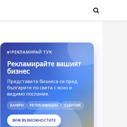
РЕКЛАМИРАЙ ТУК
Рекламирайте вашият
бизнес
Представете бизнеса си пред
българите по света с ясно и
видимо послание.
БАНЕРИ
PR ПУБЛИКАЦИИ
СЪБИТИЯ
ВИЖ ВЪЗМОЖНОСТИТЕ