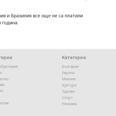
ия и Бразилия все още не са платили
 година.
гории
Категории
обритания
България
н
Европа
итно
Мнения
айл
Култура
но
Здраве
Спорт
логии
Реклама