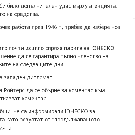
би било допълнителен удар върху агенцията,
о на средства.
чва работа през 1946 г., трябва да избере нов
ито почти изцяло спряха парите за ЮНЕСКО
ешение да се гарантира пълно членство на
ките на следващите дни.
за западен дипломат.
 Ройтерс да се обърне за коментар към
казват коментар.
бщи, че са информирали ЮНЕСКО за
та като резултат от "продължаващото
ията.