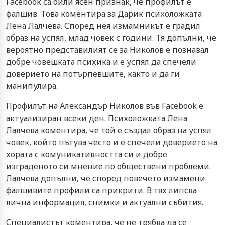
Facebook са били ясен признак, че профилът е
фалшив. Това коментира за Дарик психоложката
Лена Лалчева. Според нея измамникът е градил
образ на успял, млад човек с години. Тя допълни, че
вероятно представилият се за Николов е познавал
добре човешката психика и е успял да спечели
доверието на потърпевшите, както и да ги
манипулира.
Профилът на Александър Николов във Facebook е
актуализиран всеки ден. Психоложката Лена
Лалчева коментира, че той е създал образ на успял
човек, който пътува често и е спечели доверието на
хората с комуникативността си и добре
изграденото си мнение по обществени проблеми.
Лалчева допълни, че според повечето измамени
фалшивите профили са прикрити. В тях липсва
лична информация, снимки и актуални събития.
Специалистът коментира, че не трябва да се