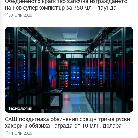
Обединеното кралство започна изграждането
на нов суперкомпютър за 750 млн. паунда
20 Юли 2026
Технологии
САЩ повдигнаха обвинения срещу трима руски
хакери и обявиха награда от 10 млн. долара
14 Юли 2026