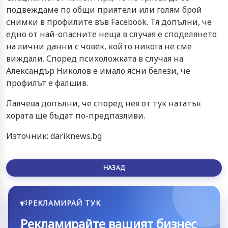
подвеждаме по общи приятели или голям брой
снимки в профилите във Facebook. Тя допълни, че
едно от най-опасните неща в случая е споделянето
на лични данни с човек, който никога не сме
виждали. Според психоложката в случая на
Александър Николов е имало ясни белези, че
профилът е фалшив.
Лалчева допълни, че според нея от тук нататък
хората ще бъдат по-предпазливи.
Източник: dariknews.bg
НАЗАД
РЕКЛАМИРАЙ ТУК
Рекламирайте вашият бизнес