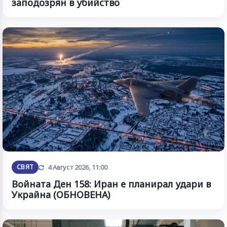
заподозрян в убийство
Обновена
СВЯТ
4 Август 2026, 11:00
Войната Ден 158: Иран е планирал удари в
Украйна (ОБНОВЕНА)