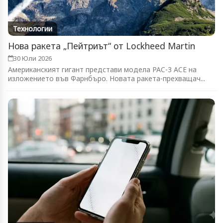
Технологии
Нова ракета „Пейтриът“ от Lockheed Martin
30 Юли 2026
Американският гигант представи модела PAC-3 ACE на
изложението във Фарнбъро. Новата ракета-прехващач...