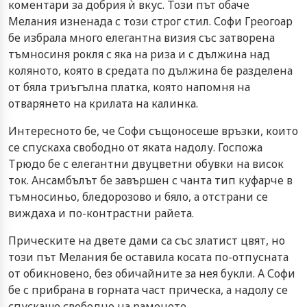
коментари за добрия ѝ вкус. Този път обаче
Мелания изненада с този строг стил. Софи Греогоар
бе избрала много елегантна визия със затворена
тъмносиня рокля с яка на риза и с дължина над
коляното, която в средата по дължина бе разделена
от бяла триъгълна платка, която напомня на
отварянето на крилата на калинка.
Интересното бе, че Софи същоносеше връзки, които
се спускаха свободно от яката надолу. Госпожа
Трюдо бе с елегантни двуцветни обувки на висок
ток. Ансамбълът бе завършен с чанта тип куфарче в
тъмносиньо, бледорозово и бяло, а отстрани се
виждаха и по-контрастни райета.
Прическите на двете дами са със златист цвят, но
този път Мелания бе оставила косата по-отпусната
от обикновено, без обичайните за нея букли. А Софи
бе с прибрана в горната част прическа, а надолу се
спускаше свободно на раменете.