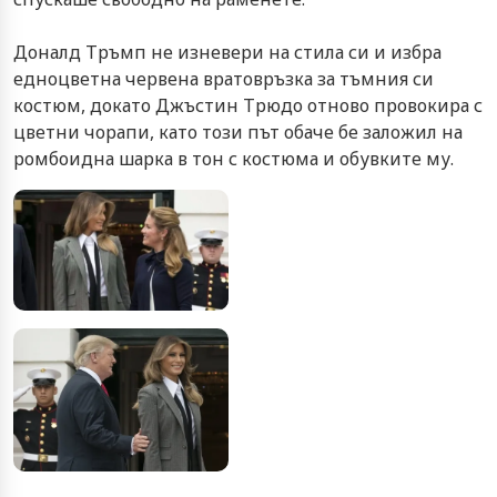
Доналд Тръмп не изневери на стила си и избра
едноцветна червена вратовръзка за тъмния си
костюм, докато Джъстин Трюдо отново провокира с
цветни чорапи, като този път обаче бе заложил на
ромбоидна шарка в тон с костюма и обувките му.