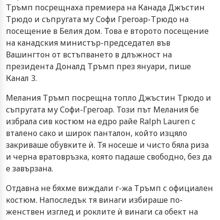
Тръмп посрещнаха премиера на Канада Джъстин
Трюдо и съпругата му Софи Грегоар-Трюдо на
посещение в Белия дом. Това е второто посещение
на канадския министър-председател във
Вашингтон от встъпването в длъжност на
президента Доналд Тръмп през януари, пише
Канал 3.
Мелания Тръмп посрещна топло Джъстин Трюдо и
съпругата му Софи-Грегоар. Този път Мелания бе
избрала сив костюм на едро райе Ralph Lauren с
вталено сако и широк панталон, който изцяло
закриваше обувките ѝ. Тя носеше и чисто бяла риза
и черна вратовръзка, която падаше свободно, без да
е завързана.
Отдавна не бяхме виждали г-жа Тръмп с официален
костюм. Напоследък тя винаги избираше по-
женствен изглед и роклите ѝ винаги са обект на