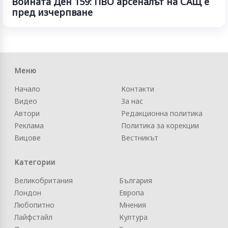
Войната Ден 159: ПВО арсеналът на САЩ е
пред изчерпване
Меню
Начало
Контакти
Видео
За нас
Автори
Редакционна политика
Реклама
Политика за корекции
Вицове
Вестникът
Категории
Великобритания
България
Лондон
Европа
Любопитно
Мнения
Лайфстайл
Култура