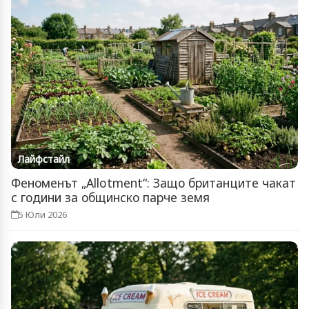
Лайфстайл
Феноменът „Allotment“: Защо британците чакат
с години за общинско парче земя
5 Юли 2026