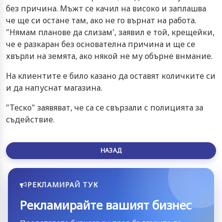
без причина. Мъжт се качил на високо и заплашва
че ще си остане там, ако не го върнат на работа.
"Нямам планове да слизам', заявил е той, крещейки,
че е разкаран без основателна причина и ще се
хвърли на земята, ако някой не му обърне внмание.
На клиентите е било казано да оставят количките си
и да напуснат магазина.
"Теско" заявяват, че са се свързали с полицията за
съдействие.
НАЗАД
РЕКЛАМИРАЙ ТУК
Рекламирайте вашият бизнес