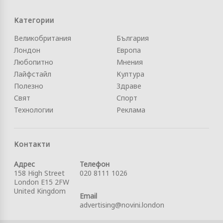
Категории
Великобритания
България
Лондон
Европа
Любопитно
Мнения
Лайфстайл
Култура
Полезно
Здраве
Свят
Спорт
Технологии
Реклама
Контакти
Адрес
Телефон
158 High Street
020 8111 1026
London E15 2FW
United Kingdom
Email
advertising@novini.london