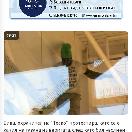
Свят
Бивш охранител на "Теско" протестира, като се е
качил на тавана на веригата, след като бил уволнен