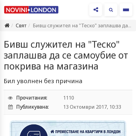
Ме
Свят
Бивш служител на "Теско" заплашва да се самоубие от покрива…
Бивш служител на "Теско"
заплашва да се самоубие от
покрива на магазина
Бил уволнен без причина
Прочитания:
1110
Публикувана:
13 Октомври 2017, 10:33