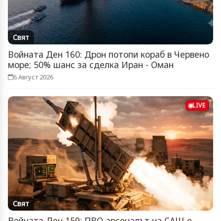
Свят
Войната Ден 160: Дрон потопи кораб в Червено
море; 50% шанс за сделка Иран - Оман
6 Август 2026
LIVE
Свят
Войната Ден 159: ПВО арсеналът на САЩ е