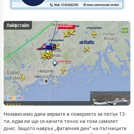
Лайфстайл
Независимо дали вярвате в поверието за петък 13-
ти, едва ли ще се качите точно на този самолет
днес. Защото навръх „фаталния ден“ на пътниците