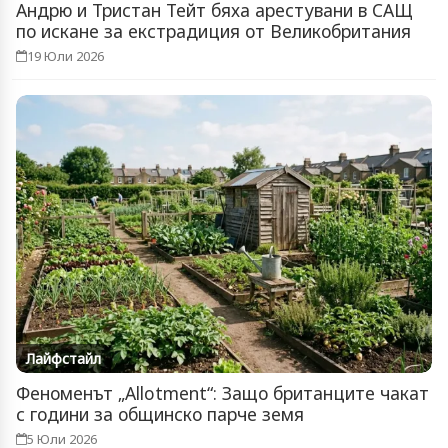
Андрю и Тристан Тейт бяха арестувани в САЩ
по искане за екстрадиция от Великобритания
19 Юли 2026
Лайфстайл
Феноменът „Allotment“: Защо британците чакат
с години за общинско парче земя
5 Юли 2026