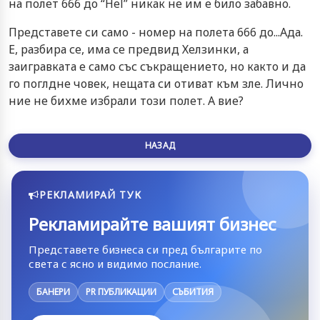
на полет 666 до “Hel” никак не им е било забавно.
Представете си само - номер на полета 666 до...Ада.
Е, разбира се, има се предвид Хелзинки, а
заигравката е само със съкращението, но както и да
го поглдне човек, нещата си отиват към зле. Лично
ние не бихме избрали този полет. А вие?
НАЗАД
РЕКЛАМИРАЙ ТУК
Рекламирайте вашият бизнес
Представете бизнеса си пред българите по
света с ясно и видимо послание.
БАНЕРИ
PR ПУБЛИКАЦИИ
СЪБИТИЯ