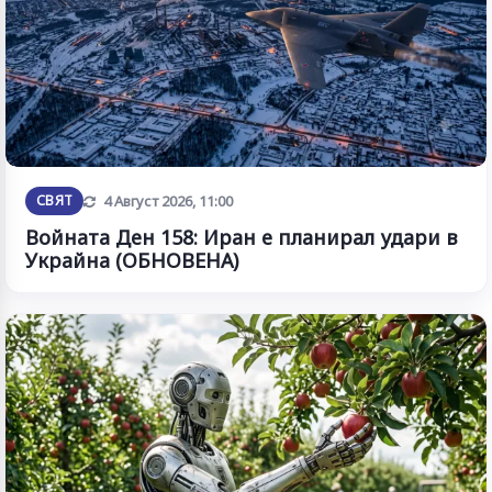
Обновена
СВЯТ
4 Август 2026, 11:00
Войната Ден 158: Иран е планирал удари в
Украйна (ОБНОВЕНА)