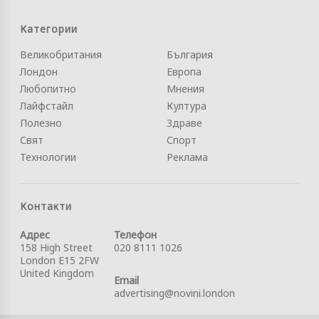
Категории
Великобритания
България
Лондон
Европа
Любопитно
Мнения
Лайфстайл
Култура
Полезно
Здраве
Свят
Спорт
Технологии
Реклама
Контакти
Адрес
Телефон
158 High Street
020 8111 1026
London E15 2FW
United Kingdom
Email
advertising@novini.london