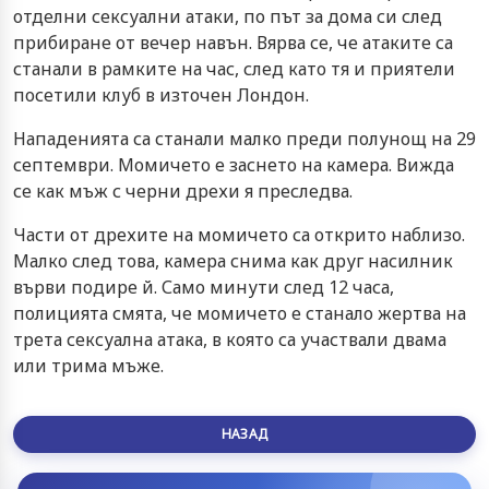
отделни сексуални атаки, по път за дома си след
прибиране от вечер навън. Вярва се, че атаките са
станали в рамките на час, след като тя и приятели
посетили клуб в източен Лондон.
Нападенията са станали малко преди полунощ на 29
септември. Момичето е заснето на камера. Вижда
се как мъж с черни дрехи я преследва.
Части от дрехите на момичето са открито наблизо.
Малко след това, камера снима как друг насилник
върви подире й. Само минути след 12 часа,
полицията смята, че момичето е станало жертва на
трета сексуална атака, в която са участвали двама
или трима мъже.
НАЗАД