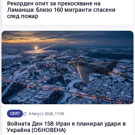
Рекорден опит за прекосяване на
Ламанша: Близо 160 мигранти спасени
след пожар
Обновена
СВЯТ
4 Август 2026, 11:00
Войната Ден 158: Иран е планирал удари в
Украйна (ОБНОВЕНА)