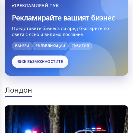
РЕКЛАМИРАЙ ТУК
Рекламирайте вашият бизнес
Представете бизнеса си пред българите по
света с ясно и видимо послание.
БАНЕРИ
PR ПУБЛИКАЦИИ
СЪБИТИЯ
ВИЖ ВЪЗМОЖНОСТИТЕ
Лондон