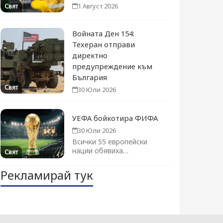
1 Август 2026
Свят
Войната Ден 154:
Техеран отправи
директно
предупреждение към
България
Свят
30 Юли 2026
УЕФА бойкотира ФИФА
30 Юли 2026
Всички 55 европейски
нации обявиха
Свят
категоричен отказ за
участие в Световното
Рекламирай тук
първенство...