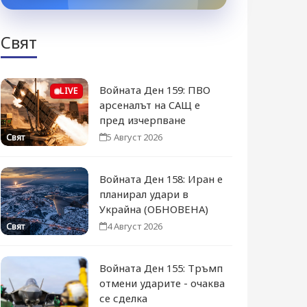
Свят
Войната Ден 159: ПВО
LIVE
арсеналът на САЩ е
пред изчерпване
5 Август 2026
Свят
Войната Ден 158: Иран е
планирал удари в
Украйна (ОБНОВЕНА)
4 Август 2026
Свят
Войната Ден 155: Тръмп
отмени ударите - очаква
се сделка