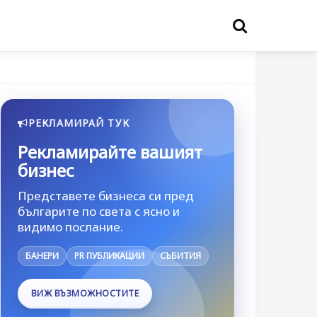
РЕКЛАМИРАЙ ТУК
Рекламирайте вашият
бизнес
Представете бизнеса си пред
българите по света с ясно и
видимо послание.
БАНЕРИ
PR ПУБЛИКАЦИИ
СЪБИТИЯ
ВИЖ ВЪЗМОЖНОСТИТЕ