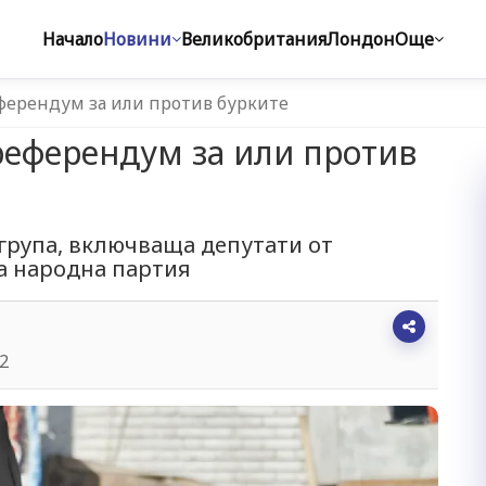
Начало
Новини
Великобритания
Лондон
Още
ерендум за или против бурките
еферендум за или против
група, включваща депутати от
а народна партия
42