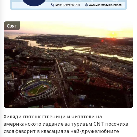
Свят
Хиляди пътешественици и читатели на
американското издание за туризъм CNT посочиха
своя фаворит в класация за най-дружелюбните