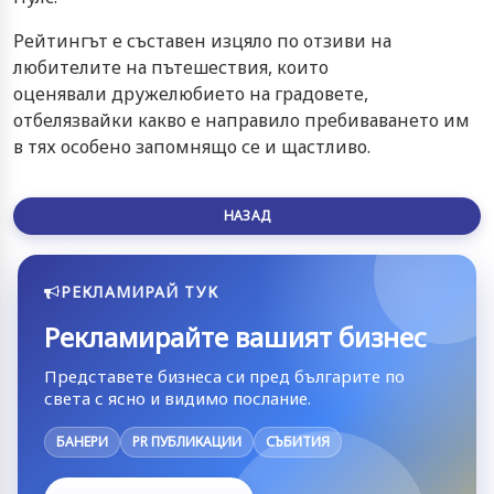
Рейтингът е съставен изцяло по отзиви на
любителите на пътешествия, които
оценявали дружелюбието на градовете,
отбелязвайки какво е направило пребиваването им
в тях особено запомнящо се и щастливо.
НАЗАД
РЕКЛАМИРАЙ ТУК
Рекламирайте вашият бизнес
Представете бизнеса си пред българите по
света с ясно и видимо послание.
БАНЕРИ
PR ПУБЛИКАЦИИ
СЪБИТИЯ