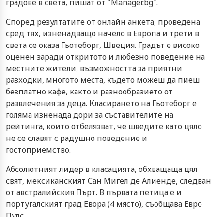
градове в света, пишат от "Manager.bg".
Според резултатите от онлайн анкета, проведена
сред тях, изненадващо начело в Европа и трети в
света се оказа Гьотеборг, Швеция. Градът е високо
оценен заради откритото и любезно поведение на
местните жители, възможността за приятни
разходки, многото места, където можеш да пиеш
безплатно кафе, както и разнообразието от
развлечения за деца. Класирането на Гьотеборг е
голяма изненада дори за съставителите на
рейтинга, които отбелязват, че шведите като цяло
не се славят с радушно поведение и
гостоприемство.
Абсолютният лидер в класацията, обхващаща цял
свят, мексиканският Сан Мигел де Алиенде, следван
от австралийския Пърт. В първата петица е и
португалският град Евора (4 място), съобщава Евро
Пулс.