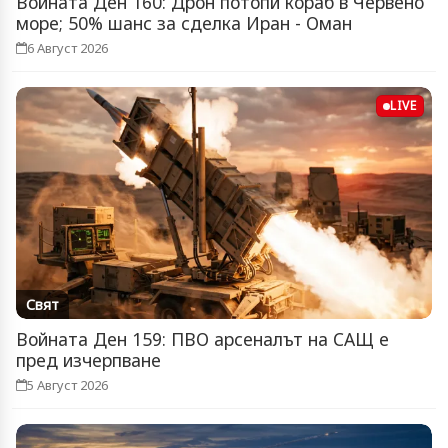
Войната Ден 160: Дрон потопи кораб в Червено
море; 50% шанс за сделка Иран - Оман
6 Август 2026
LIVE
Свят
Войната Ден 159: ПВО арсеналът на САЩ е
пред изчерпване
5 Август 2026