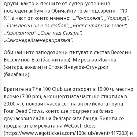
други, както и песните от супер-успешиня
последен албум на Обичайните заподозрени - “10
½”, а част от които именно:
„По-полека“, „Холивуд“,
„Тази песен не е за любов“, „Бряг с цвят най-зелен“,
„Хеликоптер“, „Сняг над Сахара“,
„Самонедейменервиратака“
.
Обичайните заподозрени пътуват в състав Веселин
Веселинов-Еко (бас-китара), Мирослав Иванов
(китара, вокали) и Стоян Янкулов-Стунджи
(барабани).
Вратите на The 100 Club ще отворят в 19:00 ч. местно
време (7:00 pm), а концертната част ще стартира в
20:00 ч. с половинчасов сет на английската група
Four Dead Crows, които ще подгреят за близо
двучасовия лайв на българската банда. Билети се
предлагат в мрежата на
WeGotTickets
(
https://www.wegottickets.com/100club/event/417203
) и