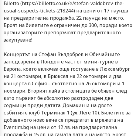
Biletto
(
https://billetto.co.uk/e/stefan-valdobrev-the-
usual-suspects-tickets-218244
) на цени от 17 паунда
на предварителна продажба, 22 паунда на място.
Броят на билетите е ограничен до 300, поради което
организаторите препоръчват предварителното
закупуване!
Концертът на Стефан Вълдобрев и Обичайните
заподозрени в Лондон е част от мини-турне в
Европа, което включва още гостуване в Люксембург
на 21 октомври, в Брюксел на 22 октомври и два
концерта в София – съответно на 26 октомври и 1
ноември. Вторият лайв в столицата бе обявен след
като първият бе абсолютно разпродаден две
седмици преди датата. Домакин и на двете
събития е клуб Терминал 1 (ул. Леге 10). Билетите за
добавеното ново вече се предлагат в мрежата на
Eventim.bg на цени от 12 лв. на предварителна
продажба и 15 лв. на самата дата и на място. Броят