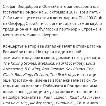
Стефан Вълдобрев и Обичайните заподозрени ще
гостуват в Лондон на 20 октомври 2017, този петък.
Събитието ще се състои в легендарния The 100 Club
на Оксфорд Стрийт и се организира от самия клуб и
традиционния им български партньор – Строежа и
местния им филиал Liveprom.
Концертът е втори за изпълнителят в столицата на
Великобритания. Но първи в един от най-
значимите клубове в света, домакин на групи като
The Rolling Stones, Metallica, Paul McCartney, Louis
Armstrong, B.B. King, Rod Stewart, Sex Pistols, The
Clash, Blur, Kings Of Leon, The Black Keys
и стотици
още престижни имена за забележителната си 75-
годинишна история. Публиката в Лондон ще има
възможност да види и чуе на живо изпълненията
на добре познатите
„Рай“, „Едно“, „Към“, „Аз ли съм
или не съм?“, „Фойерверк“, „Силикон“, „Тя“
и много