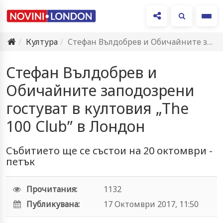
Ме
Култура
Стефан Вълдобрев и Обичайните заподозрени гостуват в култовия „Тhe 100…
Стефан Вълдобрев и
Обичайните заподозрени
гостуват в култовия „Тhe
100 Club” в Лондон
Събитието ще се състои на 20 октомври -
петък
Прочитания:
1132
Публикувана:
17 Октомври 2017, 11:50