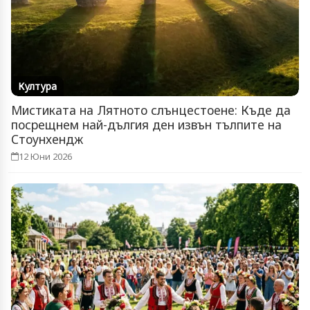
Култура
Мистиката на Лятното слънцестоене: Къде да
посрещнем най-дългия ден извън тълпите на
Стоунхендж
12 Юни 2026