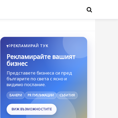
РЕКЛАМИРАЙ ТУК
Рекламирайте вашият
бизнес
Представете бизнеса си пред
българите по света с ясно и
видимо послание.
БАНЕРИ
PR ПУБЛИКАЦИИ
СЪБИТИЯ
ВИЖ ВЪЗМОЖНОСТИТЕ