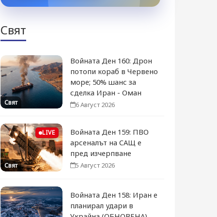
Свят
Войната Ден 160: Дрон
потопи кораб в Червено
море; 50% шанс за
сделка Иран - Оман
Свят
6 Август 2026
Войната Ден 159: ПВО
LIVE
арсеналът на САЩ е
пред изчерпване
5 Август 2026
Свят
Войната Ден 158: Иран е
планирал удари в
Украйна (ОБНОВЕНА)