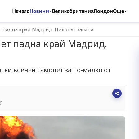
Начало
Новини
Великобритания
Лондон
Още
 падна край Мадрид. Пилотът загина
ет падна край Мадрид.
нски военен самолет за по-малко от
50