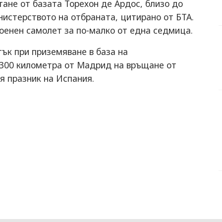
тане от базата Торехон де Ардос, близо до
истерството на отбраната, цитирано от БТА.
военен самолет за по-малко от една седмица.
тък при приземяване в база на
 300 километра от Мадрид на връщане от
я празник на Испания.