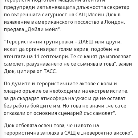
предупреди изпълняващата длъжността секретар
по вътрешната сигурност на САЩ Илейн Дюк в
изявление в американското посолство в Лондон,
предава „Дейли мейл“.
"Терористични групировки – ДАЕШ или други,
искат да организират голям взрив, подобен на
атентата на 11 септември. Те се канят да използват
самолет, разузнаването не се съмнява в това", заяви
Дюк, цитира от ТАСС.
По думите й терористичните актове с коли и
хладно оръжие се необходими на екстремистите,
за да създадат атмосфера на ужас и да не остават
без работа бойците им. Но това не значи „че са се
отказали от основния сценарий със самолет“.
Дюк отбеляза освен това, че нивото на
терористична заплаха в САЩ е „невероятно високо“.