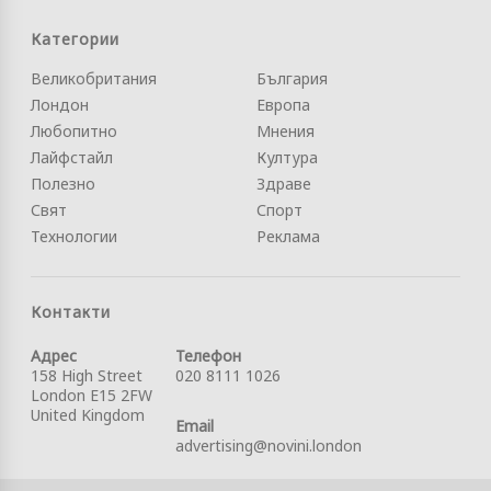
Категории
Великобритания
България
Лондон
Европа
Любопитно
Мнения
Лайфстайл
Култура
Полезно
Здраве
Свят
Спорт
Технологии
Реклама
Контакти
Адрес
Телефон
158 High Street
020 8111 1026
London E15 2FW
United Kingdom
Email
advertising@novini.london