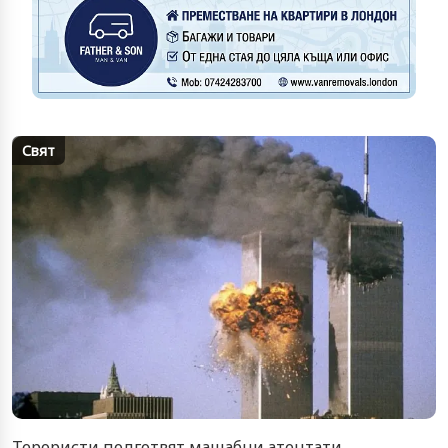
Свят
Терористи подготвят мащабни атентати,