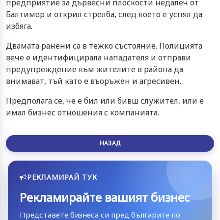
предприятие за дървесни плоскости недалеч от
Балтимор и открил стрелба, след което е успял да
избяга.
Двамата ранени са в тежко състояние. Полицията
вече е идентифицирала нападателя и отправи
предупреждение към жителите в района да
внимават, тъй като е въоръжен и агресивен.
Предполага се, че е бил или бивш служител, или е
имал бизнес отношения с компанията.
НАЗАД
РЕКЛАМИРАЙ ТУК
Рекламирайте вашият бизнес
Представете бизнеса си пред българите по