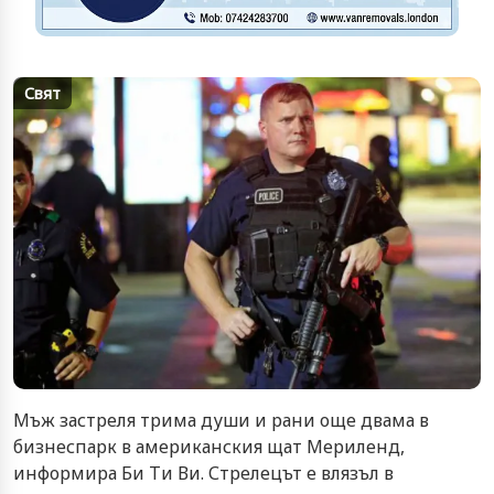
Свят
Мъж застреля трима души и рани още двама в
бизнеспарк в американския щат Мериленд,
информира Би Ти Ви. Стрелецът е влязъл в