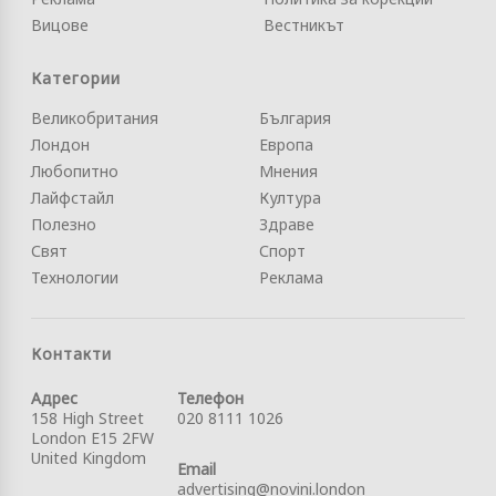
Вицове
Вестникът
Категории
Великобритания
България
Лондон
Европа
Любопитно
Мнения
Лайфстайл
Култура
Полезно
Здраве
Свят
Спорт
Технологии
Реклама
Контакти
Адрес
Телефон
158 High Street
020 8111 1026
London E15 2FW
United Kingdom
Email
advertising@novini.london