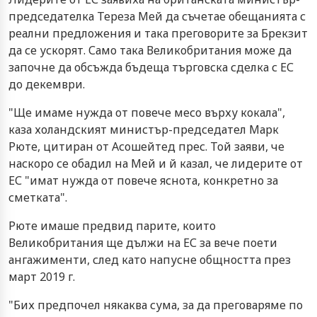
председателка Тереза Мей да съчетае обещанията с
реални предложения и така преговорите за Брекзит
да се ускорят. Само така Великобритания може да
започне да обсъжда бъдеща търговска сделка с ЕС
до декември.
"Ще имаме нужда от повече месо върху кокала",
каза холандският министър-председател Марк
Рюте, цитиран от Асошейтед прес. Той заяви, че
наскоро се обадил на Мей и й казал, че лидерите от
ЕС "имат нужда от повече яснота, конкретно за
сметката".
Рюте имаше предвид парите, които
Великобритания ще дължи на ЕС за вече поети
ангажименти, след като напусне общността през
март 2019 г.
"Бих предпочел някаква сума, за да преговаряме по