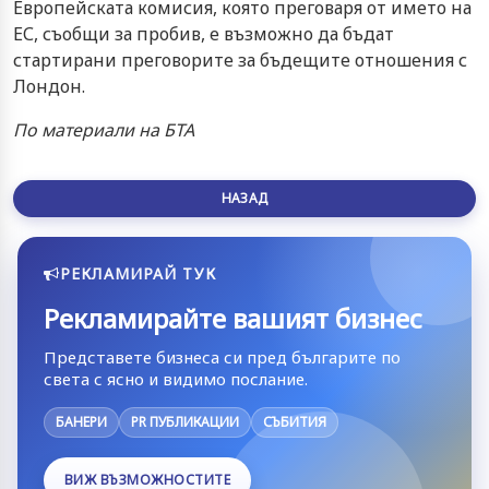
Европейската комисия, която преговаря от името на
ЕС, съобщи за пробив, е възможно да бъдат
стартирани преговорите за бъдещите отношения с
Лондон.
По материали на БТА
НАЗАД
РЕКЛАМИРАЙ ТУК
Рекламирайте вашият бизнес
Представете бизнеса си пред българите по
света с ясно и видимо послание.
БАНЕРИ
PR ПУБЛИКАЦИИ
СЪБИТИЯ
ВИЖ ВЪЗМОЖНОСТИТЕ