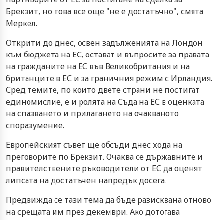
Брекзит, но това все още "не е достатъчно", смята
Меркел.
Открити до днес, освен задълженията на Лондон
към бюджета на ЕС, остават и въпросите за правата
на гражданите на ЕС във Великобритания и на
британците в ЕС и за граничния режим с Ирландия.
Сред темите, по които двете страни не постигат
единомислие, е и ролята на Съда на ЕС в оценката
на спазването и прилагането на очакваното
споразумение.
Европейският съвет ще обсъди днес хода на
преговорите по Брекзит. Очаква се държавните и
правителствените ръководители от ЕС да оценят
липсата на достатъчен напредък досега.
Предвижда се тази тема да бъде разисквана отново
на срещата им през декември. Ако дотогава