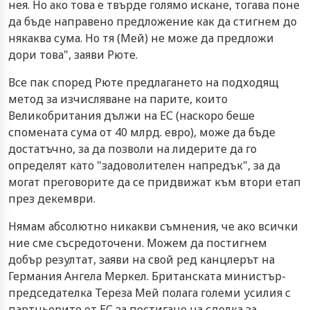
нея. Но ако това е твърде голямо искане, тогава поне
да бъде направено предложение как да стигнем до
някаква сума. Но тя (Мей) не може да предложи
дори това", заяви Рюте.
Все пак според Рюте предлагането на подходящ
метод за изчисляване на парите, които
Великобритания дължи на ЕС (наскоро беше
спомената сума от 40 млрд. евро), може да бъде
достатъчно, за да позволи на лидерите да го
определят като "задоволителен напредък", за да
могат преговорите да се придвижат към втори етап
през декември.
Нямам абсолютно никакви съмнения, че ако всички
ние сме съсредоточени. Можем да постигнем
добър резултат, заяви на свой ред канцлерът на
Германия Ангела Меркел. Британската министър-
председателка Тереза Мей полага големи усилия с
партньорите от ЕС за постигане на сделка за