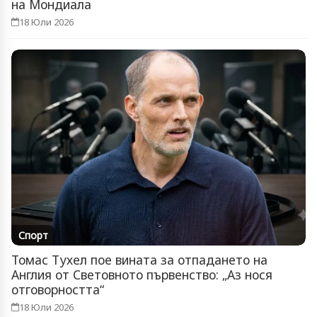
на Мондиала
18 Юли 2026
Спорт
Томас Тухел пое вината за отпадането на
Англия от Световното първенство: „Аз нося
отговорността“
18 Юли 2026