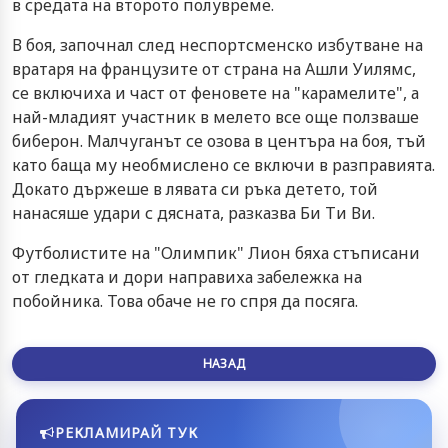
в средата на второто полувреме.
В боя, започнал след неспортсменско избутване на
вратаря на французите от страна на Ашли Уилямс,
се включиха и част от феновете на "карамелите", а
най-младият участник в мелето все още ползваше
биберон. Малчуганът се озова в центъра на боя, тъй
като баща му необмислено се включи в разправията.
Докато държеше в лявата си ръка детето, той
нанасяше удари с дясната, разказва Би Ти Ви.
Футболистите на "Олимпик" Лион бяха стъписани
от гледката и дори направиха забележка на
побойника. Това обаче не го спря да посяга.
НАЗАД
РЕКЛАМИРАЙ ТУК