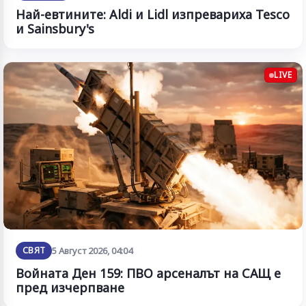
Най-евтините: Aldi и Lidl изпревариха Tesco
и Sainsbury's
LIVE
СВЯТ
5 Август 2026, 04:04
Войната Ден 159: ПВО арсеналът на САЩ е
пред изчерпване