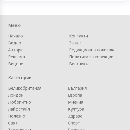
Меню
Начало
Контакти
Видео
За нас
Автори
Редакционна политика
Реклама
Политика за корекции
Вицове
Вестникът
Категории
Великобритания
България
Лондон
Европа
Любопитно
Мнения
Лайфстайл
Култура
Полезно
Здраве
Свят
Спорт
Технологии
Реклама