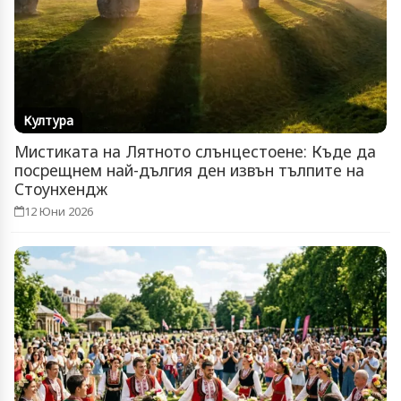
Култура
Мистиката на Лятното слънцестоене: Къде да
посрещнем най-дългия ден извън тълпите на
Стоунхендж
12 Юни 2026