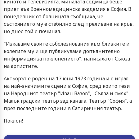
киното и телевизията, миналата седмица беше
приет във Военномедицинска академия в София. В
понеделник от болницата съобщиха, че
състоянието му е стабилно след преливане на кръв,
но днес той е починал.
"Изкаваме своите съболезнования към близките и
колегите му и ще публикуваме допълнително
информация за поклонението", написаха от Съюза
на артистите.
Актьорът е роден на 17 юни 1973 година и е играл
на най-значимите сцени в София, сред които тези
на Народният театър "Иван Вазов", "Сълза и смях",
Малък градски театър зад канала, Театър "София", а
през последните години в Сатиричния театър.
Поклон!