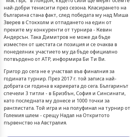
"Мастърс" в Лондон, където сили ще мерят осемте
най-добри тенисити през сезона. Класирането на
българина стана факт, след победата му над Миша
Зверев в Стокхолм и отпадането на един от
преките му конкуренти от турнира - Кевин
Андерсън. Така Димитров не може да бъде
изместен от шестата си позиция и се очаква в
понеделник участието му да бъде официално
потвърдено от ATP, информира Би Ти Ви.
Григор до сега не е участвал във финалния за
годината турнир. През 2017 г. той записа най-
добрата си година в кариерата до сега. Българинът
спечели 3 титли - в Бризбън, София и Синсинати,
като последната му донесе и 1000 точки за
ранглистата. Той игра и на полуфинал на турнир от
Големия шлем - срещу Надал на Откритото
първенство на Австралия.