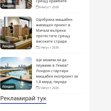
срещу кражбите
Лондон
4 Август 2026
Одобриха мащабен
жилищен проект в
Мичъм въпреки
протестите срещу
високите сгради
Лондон
2 Август 2026
Ще можем ли да
плуваме в Темза?
Лондон стартира
мащабен екопроект за
1,8 млрд. паунда
Лондон
2 Август 2026
Рекламирай тук