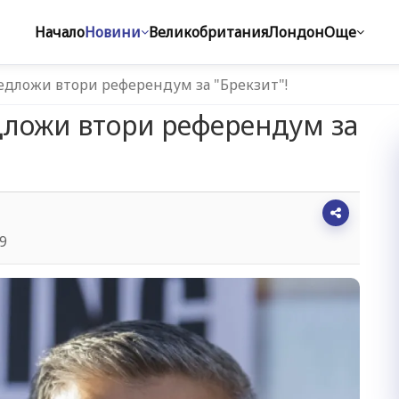
Начало
Новини
Великобритания
Лондон
Още
едложи втори референдум за "Брекзит"!
дложи втори референдум за
39