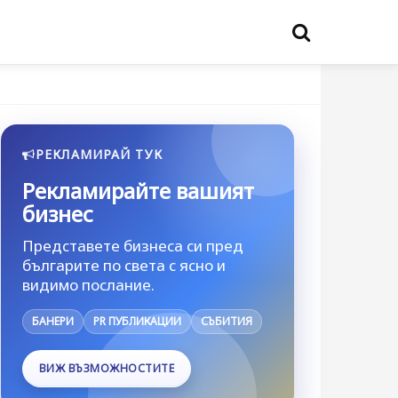
РЕКЛАМИРАЙ ТУК
Рекламирайте вашият
бизнес
Представете бизнеса си пред
българите по света с ясно и
видимо послание.
БАНЕРИ
PR ПУБЛИКАЦИИ
СЪБИТИЯ
ВИЖ ВЪЗМОЖНОСТИТЕ