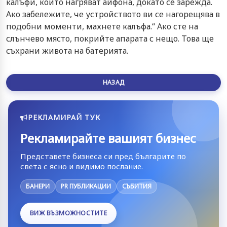
калъфи, които нагряват айфона, докато се зарежда.
Ако забележите, че устройството ви се нагорещява в
подобни моменти, махнете калъфа.“ Ако сте на
слънчево място, покрийте апарата с нещо. Това ще
съхрани живота на батерията.
НАЗАД
РЕКЛАМИРАЙ ТУК
Рекламирайте вашият бизнес
Представете бизнеса си пред българите по
света с ясно и видимо послание.
БАНЕРИ
PR ПУБЛИКАЦИИ
СЪБИТИЯ
ВИЖ ВЪЗМОЖНОСТИТЕ