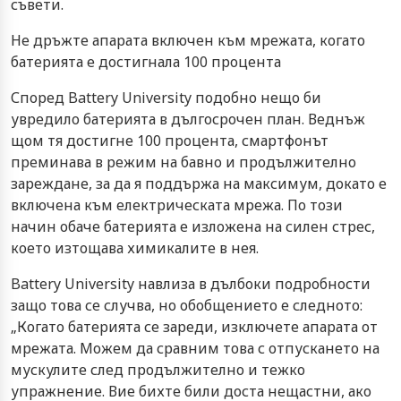
съвети.
Не дръжте апарата включен към мрежата, когато
батерията е достигнала 100 процента
Според Battery University подобно нещо би
увредило батерията в дългосрочен план. Веднъж
щом тя достигне 100 процента, смартфонът
преминава в режим на бавно и продължително
зареждане, за да я поддържа на максимум, докато е
включена към електрическата мрежа. По този
начин обаче батерията е изложена на силен стрес,
което изтощава химикалите в нея.
Battery University навлиза в дълбоки подробности
защо това се случва, но обобщението е следното:
„Когато батерията се зареди, изключете апарата от
мрежата. Можем да сравним това с отпускането на
мускулите след продължително и тежко
упражнение. Вие бихте били доста нещастни, ако