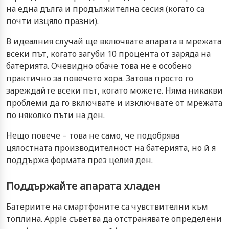
на една дълга и продължителна сесия (когато са
почти изцяло празни).
В идеалния случай ще включвате апарата в мрежата
всеки път, когато загуби 10 процента от заряда на
батерията. Очевидно обаче това не е особено
практично за повечето хора. Затова просто го
зареждайте всеки път, когато можете. Няма никакви
проблеми да го включвате и изключвате от мрежата
по няколко пъти на ден.
Нещо повече – това не само, че подобрява
цялостната производителност на батерията, но й я
поддържа формата през целия ден.
Поддържайте апарата хладен
Батериите на смартфоните са чувствителни към
топлина. Apple съветва да отстранявате определени