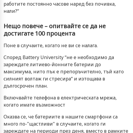
работите постоянно часове наред без почивка,
нали?“
Нещо повече – опитвайте се да не
достигате 100 процента
Поне в случаите, когато не ви се налага.
Според Battery University “не е необходимо да
зареждате литиево-йонните батерии до
максимума, нито пък е препоръчително, тъй като
силният волтаж ги стресира“ и изтощава в
дългосрочен план.
Включвайте телефона в електрическата мрежа,
когато имате възможност
Оказва се, че батериите в нашите смартфони са
много по-"щастливи" в случаите, когато ги
зареждате на периоди през деня, вместо в рамките