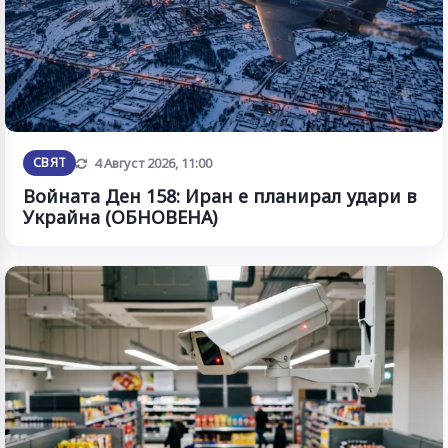
Обновена
СВЯТ
4 Август 2026, 11:00
Войната Ден 158: Иран е планирал удари в
Украйна (ОБНОВЕНА)