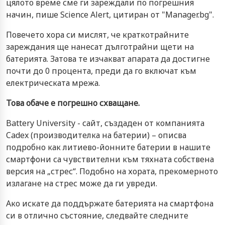
цялото време сме ги зареждали по погрешния
начин, пише Science Alert, цитиран от "Мanager.bg".
Повечето хора си мислят, че краткотрайните
зареждания ще нанесат дълготрайни щети на
батерията. Затова те изчакват апарата да достигне
почти до 0 процента, преди да го включат към
електрическата мрежа.
Това обаче е погрешно схващане.
Battery University - сайт, създаден от компанията
Cadex (производителка на батерии) – описва
подробно как литиево-йонните батерии в нашите
смартфони са чувствителни към тяхната собствена
версия на „стрес“. Подобно на хората, прекомерното
излагане на стрес може да ги увреди.
Ако искате да поддържате батерията на смартфона
си в отлично състояние, следвайте следните