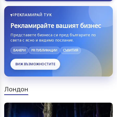
РЕКЛАМИРАЙ ТУК
Рекламирайте вашият бизнес
Представете бизнеса си пред българите по
света с ясно и видимо послание.
БАНЕРИ
PR ПУБЛИКАЦИИ
СЪБИТИЯ
ВИЖ ВЪЗМОЖНОСТИТЕ
Лондон