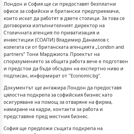
Лондон и София ще си предоставят безплатни
офиси за софийски и британски предприемачи,
които искат да работят в двете столици. За това се
договориха изпълнителният директор на
Столичната агенция по приватизация и
инвестиции (СОАПИ) Владимир Данаилов с
колегата си от британската агенцията „London and
partners“ Тони Марджиота. Проектът на
споразумението за общата работа вече е подготвен
и предстои да бъде обсъден на експертно ниво и
подписан, информират от "Economic.bg".
Документът ще ангажира Лондон да предоставя
цялостна подкрепа за софийския бизнес като
осигуряване на помощ за отваряне на фирма,
намиране на кадри, контакти за работа и
представяне пред местния бизнес.
София ще предложи същата подкрепа на