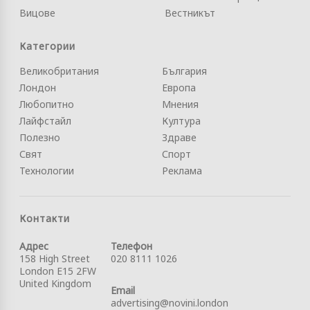
Вицове
Вестникът
Категории
Великобритания
България
Лондон
Европа
Любопитно
Мнения
Лайфстайл
Култура
Полезно
Здраве
Свят
Спорт
Технологии
Реклама
Контакти
Адрес
Телефон
158 High Street
020 8111 1026
London E15 2FW
United Kingdom
Email
advertising@novini.london