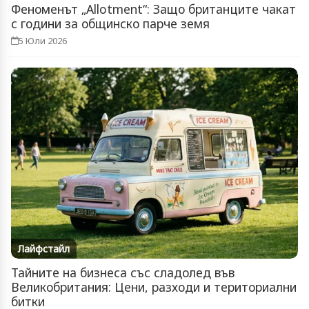
Феноменът „Allotment“: Защо британците чакат
с години за общинско парче земя
5 Юли 2026
Лайфстайл
Тайните на бизнеса със сладолед във
Великобритания: Цени, разходи и териториални
битки