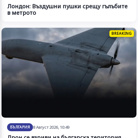
Лондон: Въздушни пушки срещу гълъбите
в метрото
BREAKING
БЪЛГАРИЯ
8 Август 2026, 10:49
Дрон се взриви на българска територия