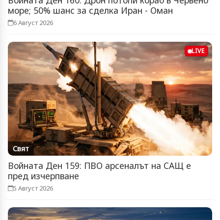
Войната Ден 160: Дрон потопи кораб в Червено
море; 50% шанс за сделка Иран - Оман
6 Август 2026
LIVE
Свят
Войната Ден 159: ПВО арсеналът на САЩ е
пред изчерпване
5 Август 2026