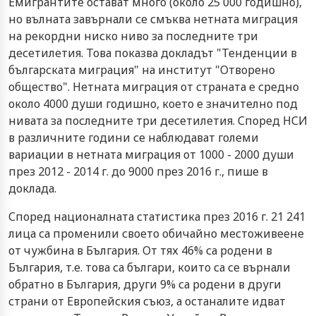
Емигрантите остават много (около 25 000 годишно),
но вълната завърнали се смъква нетната миграция
на рекордни ниско ниво за последните три
десетилетия. Това показва докладът "Тенденции в
българската миграция" на институт "Отворено
общество". Нетната миграция от страната е средно
около 4000 души годишно, което е значително под
нивата за последните три десетилетия. Според НСИ
в различните години се наблюдават големи
вариации в нетната миграция от 1000 - 2000 души
през 2012 - 2014 г. до 9000 през 2016 г., пише в
доклада.
Според националната статистика през 2016 г. 21 241
лица са променили своето обичайно местоживеене
от чужбина в България. От тях 46% са родени в
България, т.е. това са българи, които са се върнали
обратно в България, други 9% са родени в други
страни от Европейския съюз, а останалите идват