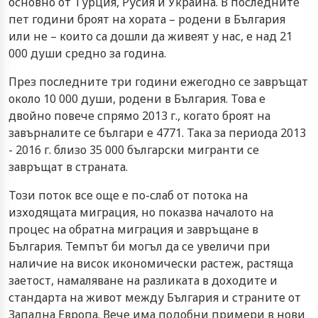
основно от Турция, Русия и Украйна. В последните
пет години броят на хората – родени в България
или не – които са дошли да живеят у нас, е над 21
000 души средно за година.
През последните три години ежегодно се завръщат
около 10 000 души, родени в България. Това е
двойно повече спрямо 2013 г., когато броят на
завърналите се българи е 4771. Така за периода 2013
- 2016 г. близо 35 000 български мигранти се
завръщат в страната.
Този поток все още е по-слаб от потока на
изходящата миграция, но показва началото на
процес на обратна миграция и завръщане в
България. Темпът би могъл да се увеличи при
наличие на висок икономически растеж, растяща
заетост, намаляване на разликата в доходите и
стандарта на живот между България и страните от
Западна Европа. Вече има подобни примери в нови