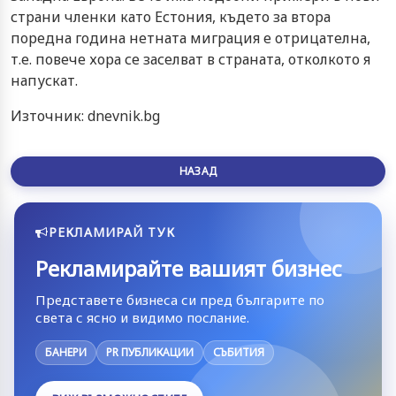
страни членки като Естония, където за втора
поредна година нетната миграция е отрицателна,
т.е. повече хора се заселват в страната, отколкото я
напускат.
Източник: dnevnik.bg
НАЗАД
РЕКЛАМИРАЙ ТУК
Рекламирайте вашият бизнес
Представете бизнеса си пред българите по
света с ясно и видимо послание.
БАНЕРИ
PR ПУБЛИКАЦИИ
СЪБИТИЯ