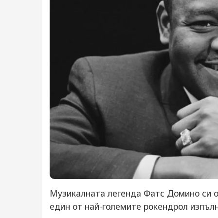
Музикалната легенда Фатс Домино си о
един от най-големите рокендрол изпълн