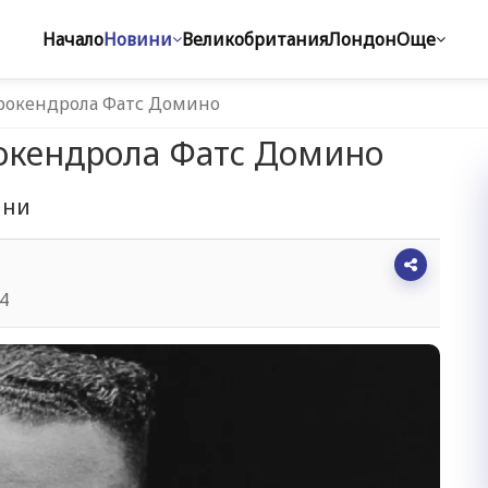
Начало
Новини
Великобритания
Лондон
Още
 рокендрола Фатс Домино
рокендрола Фатс Домино
ини
34