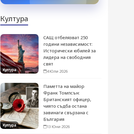
Култура
САЩ отбелязват 250
години независимост:
Исторически юбилей за
лидера на свободния
свят
Култура
4 Юли 2026
Паметта на майор
Франк Томпсън:
Британският офицер,
чиято съдба остана
завинаги свързана с
България
Култура
13 Юни 2026