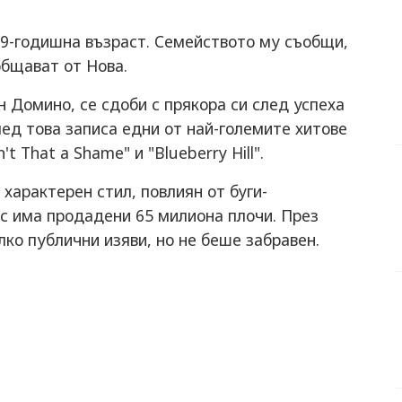
89-годишна възраст. Семейството му съобщи,
общават от Нова.
н Домино, се сдоби с прякора си след успеха
След това записа едни от най-големите хитове
't That a Shame" и "Blueberry Hill".
характерен стил, повлиян от буги-
с има продадени 65 милиона плочи. През
ко публични изяви, но не беше забравен.