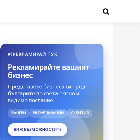
РЕКЛАМИРАЙ ТУК
Рекламирайте вашият
бизнес
Представете бизнеса си пред
българите по света с ясно и
видимо послание.
БАНЕРИ
PR ПУБЛИКАЦИИ
СЪБИТИЯ
ВИЖ ВЪЗМОЖНОСТИТЕ