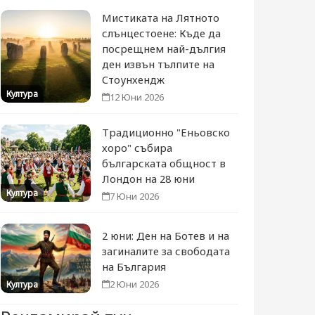
Мистиката на Лятното
слънцестоене: Къде да
посрещнем най-дългия
ден извън тълпите на
Стоунхендж
Култура
12 Юни 2026
Традиционно "Еньовско
хоро" събира
българската общност в
Лондон на 28 юни
Култура
7 Юни 2026
2 юни: Ден на Ботев и на
загиналите за свободата
на България
2 Юни 2026
Култура