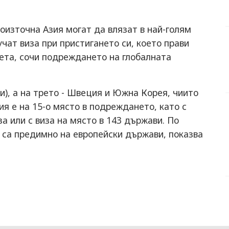
източна Азия могат да влязат в най-голям
учат виза при пристигането си, което прави
ета, сочи подреждането на глобалната
и), а на трето - Швеция и Южна Корея, чиито
ия е на 15-о място в подреждането, като с
а или с виза на място в 143 държави. По
 са предимно на европейски държави, показва