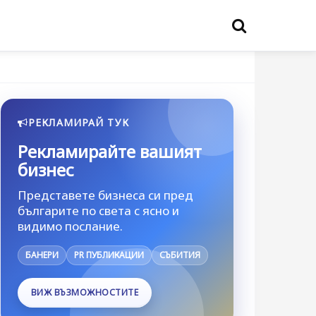
РЕКЛАМИРАЙ ТУК
Рекламирайте вашият
бизнес
Представете бизнеса си пред
българите по света с ясно и
видимо послание.
БАНЕРИ
PR ПУБЛИКАЦИИ
СЪБИТИЯ
ВИЖ ВЪЗМОЖНОСТИТЕ