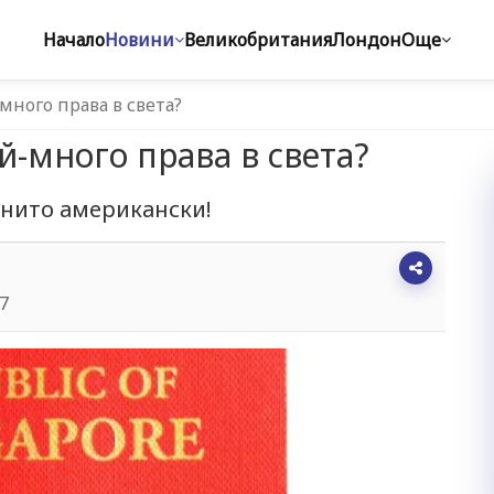
Начало
Новини
Великобритания
Лондон
Още
много права в света?
й-много права в света?
, нито американски!
47