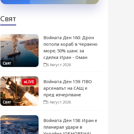
Свят
Войната Ден 160: Дрон
потопи кораб в Червено
море; 50% шанс за
сделка Иран - Оман
Свят
6 Август 2026
Войната Ден 159: ПВО
LIVE
арсеналът на САЩ е
пред изчерпване
5 Август 2026
Свят
Войната Ден 158: Иран е
планирал удари в
Украйна (ОБНОВЕНА)