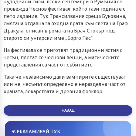
чудодейни сили, всеки септември в Румъния се
провежда Чеснов фестивал, който тази година е с
пето издание. Тук Трансилвания среща Буковина,
смятана отдавна за входна врата към света на Граф
Дракула, описан в ромата на Брач Стокър под
старото си унгарски име „Борго Пас“.
На фестивала се приготвят традиционни ястия с
чесън, плетат се чеснови венци, а магическите
представления са част от събитието.
Така че независимо дали вампирите съществуват
или не, чесънът определено е неразделна част от
храната, лекарствата и древния фолклор.
НАЗАД
РЕКЛАМИРАЙ ТУК