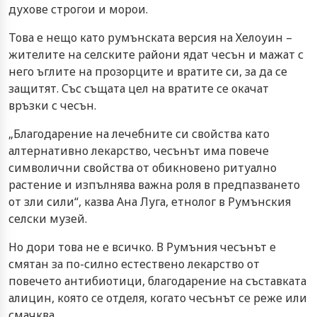
духове строгои и морои.
Това е нещо като румънската версия на Хелоуин –
жителите на селските райони ядат чесън и мажат с
него ъглите на прозорците и вратите си, за да се
защитят. Със същата цел на вратите се окачат
връзки с чесън.
„Благодарение на лечебните си свойства като
алтернативно лекарство, чесънът има повече
символични свойства от обикновено ритуално
растение и изпълнява важна роля в предпазването
от зли сили“, казва Ана Луга, етнолог в Румънския
селски музей.
Но дори това не е всичко. В Румъния чесънът е
смятан за по-силно естествено лекарство от
повечето антибиотици, благодарение на съставката
алицин, която се отделя, когато чесънът се реже или
смачква.