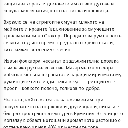
защитава хората и домовете им от зли духове и
лекува заболявания, като настинка и кашлица.
Вярвало се, че стригоите смучат млякото на
майките и кравите (вдъхновение за смучещите
кръв вампири на Стокър). Поради това румънските
селяни от дълго време предпазват добитъка си,
като мажат рогата му с чесън.
Извън фолклора, чесънът е задължителна добавка
към всяко румънско ястие. Макар че много хора
избягват чесъна в храната си заради миризмата му,
румънците са го издигнали в култ. Принципът е
прост – колкото повече, толкова по-добре.
Чесънът, който е смятан за незаменим при
овкусяването на пържоли и други храни, винаги е
бил разпространена култура в Румъния. В селището
Копалау в област Ботошани ароматното растение е
отглеждано от над 40% от местните хора.