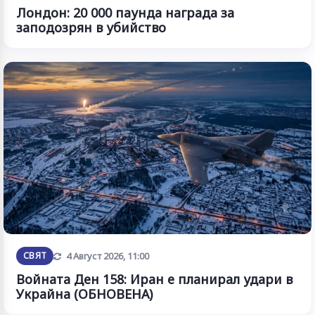
Лондон: 20 000 паунда награда за
заподозрян в убийство
Обновена
СВЯТ
4 Август 2026, 11:00
Войната Ден 158: Иран е планирал удари в
Украйна (ОБНОВЕНА)