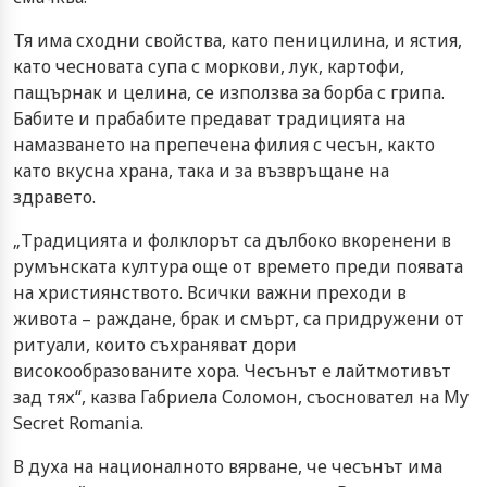
Тя има сходни свойства, като пеницилина, и ястия,
като чесновата супа с моркови, лук, картофи,
пащърнак и целина, се използва за борба с грипа.
Бабите и прабабите предават традицията на
намазването на препечена филия с чесън, както
като вкусна храна, така и за възвръщане на
здравето.
„Традицията и фолклорът са дълбоко вкоренени в
румънската култура още от времето преди появата
на християнството. Всички важни преходи в
живота – раждане, брак и смърт, са придружени от
ритуали, които съхраняват дори
високообразованите хора. Чесънът е лайтмотивът
зад тях“, казва Габриела Соломон, съосновател на My
Secret Romania.
В духа на националното вярване, че чесънът има