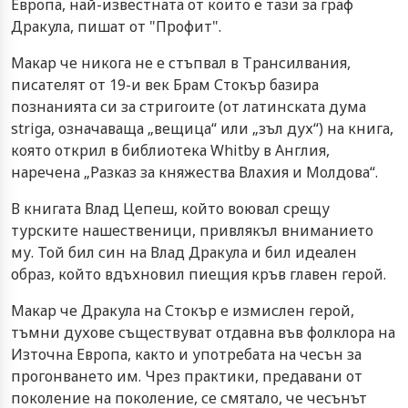
Европа, най-известната от които е тази за граф
Дракула, пишат от "Профит".
Макар че никога не е стъпвал в Трансилвания,
писателят от 19-и век Брам Стокър базира
познанията си за стригоите (от латинската дума
striga, означаваща „вещица“ или „зъл дух“) на книга,
която открил в библиотека Whitby в Англия,
наречена „Разказ за княжества Влахия и Молдова“.
В книгата Влад Цепеш, който воювал срещу
турските нашественици, привлякъл вниманието
му. Той бил син на Влад Дракула и бил идеален
образ, който вдъхновил пиещия кръв главен герой.
Макар че Дракула на Стокър е измислен герой,
тъмни духове съществуват отдавна във фолклора на
Източна Европа, както и употребата на чесън за
прогонването им. Чрез практики, предавани от
поколение на поколение, се смятало, че чесънът