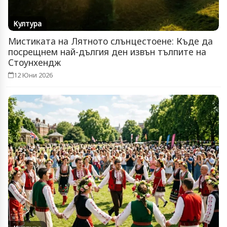
Култура
Мистиката на Лятното слънцестоене: Къде да
посрещнем най-дългия ден извън тълпите на
Стоунхендж
12 Юни 2026