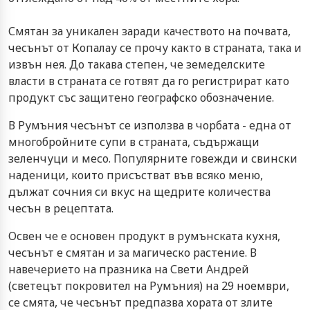
Смятан за уникален заради качеството на почвата,
чесънът от Копалау се прочу както в страната, така и
извън нея. До такава степен, че земеделските
власти в страната се готвят да го регистрират като
продукт със защитено географско обозначение.
В Румъния чесънът се използва в чорбата - една от
многобройните супи в страната, съдържащи
зеленчуци и месо. Популярните говежди и свински
наденици, които присъстват във всяко меню,
дължат сочния си вкус на щедрите количества
чесън в рецептата.
Освен че е основен продукт в румънската кухня,
чесънът е смятан и за магическо растение. В
навечерието на празника на Свети Андрей
(светецът покровител на Румъния) на 29 ноември,
се смята, че чесънът предпазва хората от злите