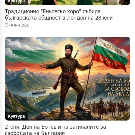
Култура
Традиционно "Еньовско хоро" събира
българската общност в Лондон на 28 юни
7 Юни 2026
Култура
2 юни: Ден на Ботев и на загиналите за
свободата на България