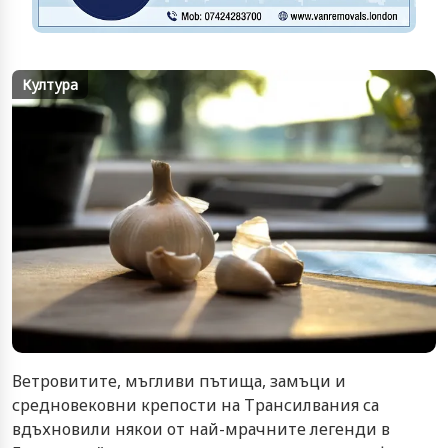
Култура
Ветровитите, мъгливи пътища, замъци и
средновековни крепости на Трансилвания са
вдъхновили някои от най-мрачните легенди в