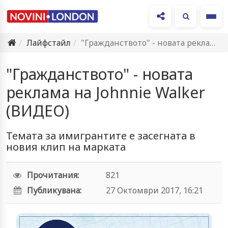
Ме
Лайфстайл
"Гражданството" - новата реклама на Johnnie Walker (ВИДЕО)
"Гражданството" - новата
реклама на Johnnie Walker
(ВИДЕО)
Teмата за имигрантите е засегната в
новия клип на марката
Прочитания:
821
Публикувана:
27 Октомври 2017, 16:21