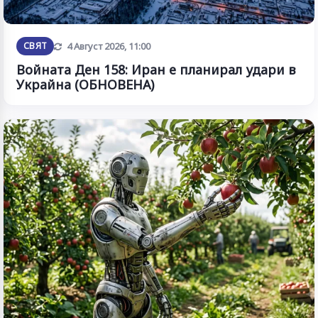
Обновена
СВЯТ
4 Август 2026, 11:00
Войната Ден 158: Иран е планирал удари в
Украйна (ОБНОВЕНА)