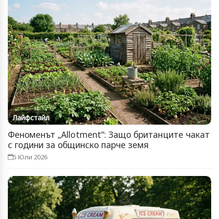
Лайфстайл
Феноменът „Allotment“: Защо британците чакат
с години за общинско парче земя
5 Юли 2026