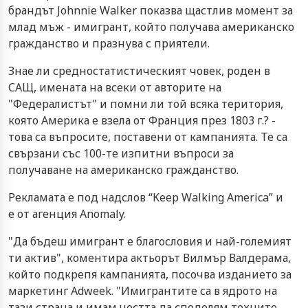
брандът Johnnie Walker показва щастлив момент за
млад мъж - имигрант, който получава американско
гражданство и празнува с приятели.
Знае ли средностатистическият човек, роден в
САЩ, имената на всеки от авторите на
"Федералистът" и помни ли той всяка територия,
която Америка е взела от Франция през 1803 г.? -
това са въпросите, поставени от кампанията. Те са
свързани със 100-те изпитни въпроси за
получаване на американско гражданство.
Рекламата е под надслов “Keep Walking America” и
е от агенция Anomaly.
"Да бъдеш имигрант е благословия и най-големият
ти актив", коментира актьорът Вилмър Валдерама,
който подкрепя кампанията, посочва изданието за
маркетинг Adweek. "Имигрантите са в ядрото на
тази страна и имам честта да споделям техните