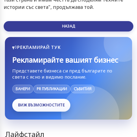
истории със света", продължава той.
НАЗАД
РЕКЛАМИРАЙ ТУК
Рекламирайте вашият бизнес
Представете бизнеса си пред българите по
света с ясно и видимо послание.
БАНЕРИ
PR ПУБЛИКАЦИИ
СЪБИТИЯ
ВИЖ ВЪЗМОЖНОСТИТЕ
Лайфстайл