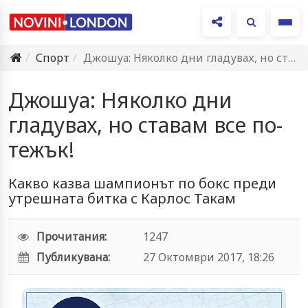
Ме
Спорт
Джошуа: Няколко дни гладувах, но ставам все по-тежък!
Джошуа: Няколко дни
гладувах, но ставам все по-
тежък!
Какво казва шампионът по бокс преди
утрешната битка с Карлос Такам
Прочитания:
1247
Публикувана:
27 Октомври 2017, 18:26