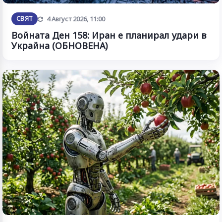
Обновена
СВЯТ
4 Август 2026, 11:00
Войната Ден 158: Иран е планирал удари в
Украйна (ОБНОВЕНА)