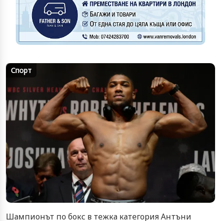
Спорт
Шампионът по бокс в тежка категория Антъни