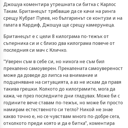
Джошуа коментира утрешната си битка с Карлос
Такам. Британецът трябваше да се качи на ринга
срещу Кубрат Пулев, но българинът се контузи и на
галата в Кардиф, Джошуа ще срещу камерунеца.
Британецът е с цели 8 килограма по-тежък от
съперника си и с близо два килограма повече от
последния си мач с Кличко.
"Уверен съм в себе си, но никога не съм бил
прекалено самоуверен. Прекалената самоувереност
може да доведе до липса на внимание и
подценяване на ситуацията, а аз не искам да правя
такива грешки. Колкото до килограмите, мога да
кажа, че през последните дни гладувах. Може би с
годините вече ставам по-тежък, но може би просто
намирам естественото си тегло? Никой не знае
какво точно е, но се чувствам много по-добре сега,
отколкото преди която и да е битка”, коментира