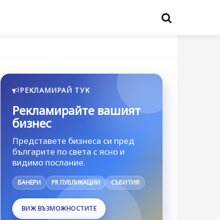
РЕКЛАМИРАЙ ТУК
Рекламирайте вашият
бизнес
Представете бизнеса си пред
българите по света с ясно и
видимо послание.
БАНЕРИ
PR ПУБЛИКАЦИИ
СЪБИТИЯ
ВИЖ ВЪЗМОЖНОСТИТЕ