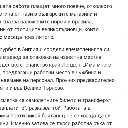
ошата работа плащат много повече, отколкото
евтина от тази в българските магазини и
и спазва наложените норми и правила,
ин от стотиците великотърновци, които
о месеца през лятото.
гурбет в Англия и сподели впечатленията си.
в завод за опаковки на известна местна
меделско стопанство край Лондон. „Има много
, предлагащи работни места в чужбина и
наемане на персонал. Проучих предварително
боти и във Велико Търново.
 сметка са самолетните билети и трансферът,
аплатите“, разказва той. Работата в
м и почти никой британец не се хваща да си
ини. Именно затова се търси работна ръка от