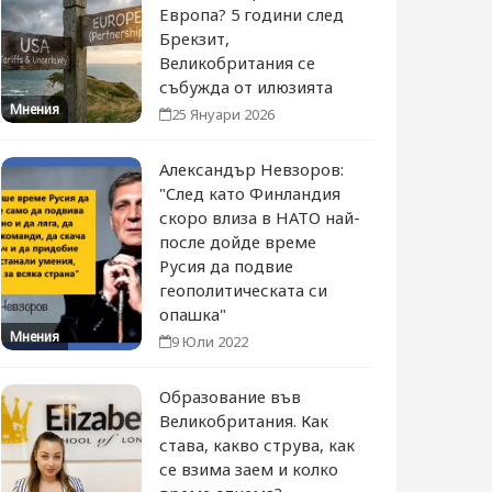
Европа? 5 години след
Брекзит,
Великобритания се
събужда от илюзията
Мнения
25 Януари 2026
Александър Невзоров:
"След като Финландия
скоро влиза в НАТО най-
после дойде време
Русия да подвие
геополитическата си
опашка"
Мнения
9 Юли 2022
Образование във
Великобритания. Как
става, какво струва, как
се взима заем и колко