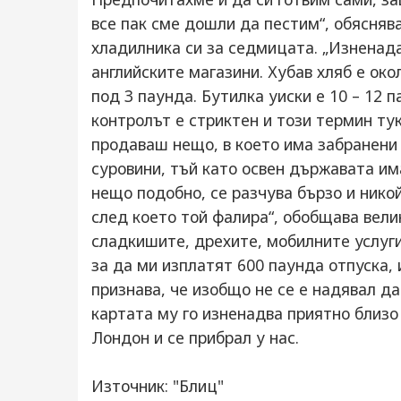
все пак сме дошли да пестим“, обясняв
хладилника си за седмицата. „Изненада
английските магазини. Хубав хляб е ок
под 3 паунда. Бутилка уиски е 10 – 12 
контролът е стриктен и този термин ту
продаваш нещо, в което има забранени
суровини, тъй като освен държавата им
нещо подобно, се разчува бързо и нико
след което той фалира“, обобщава вели
сладкишите, дрехите, мобилните услуги
за да ми изплатят 600 паунда отпуска,
признава, че изобщо не се е надявал да
картата му го изненадва приятно близо
Лондон и се прибрал у нас.
Източник: "Блиц"