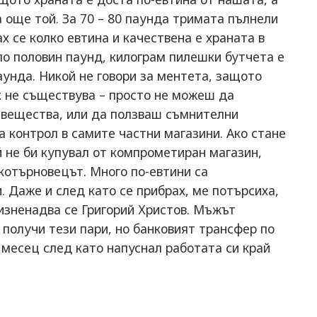
а още той. За 70 – 80 паунда тримата пълнели
х се колко евтина и качествена е храната в
оло половин паунд, килограм пилешки бутчета е
паунда. Никой не говори за ментета, защото
к не съществува – просто не можеш да
 вещества, или да ползваш съмнителни
а контрол в самите частни магазини. Ако стане
й не би купувал от компрометиран магазин,
котърновецът. Много по-евтини са
. Даже и след като се прибрах, ме потърсиха,
 изненадва се Григорий Христов. Мъжът
 получи тези пари, но банковият трансфер по
 месец след като напуснал работата си край