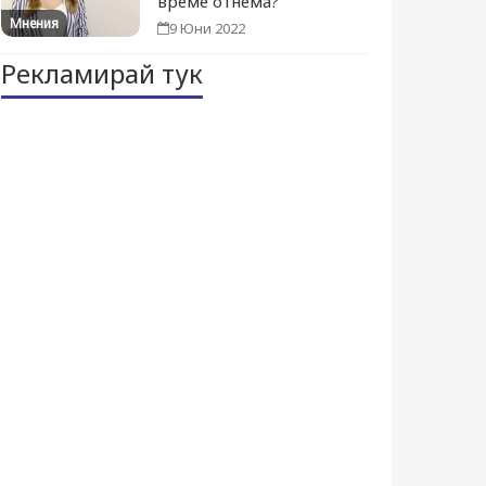
време отнема?
Мнения
9 Юни 2022
Рекламирай тук