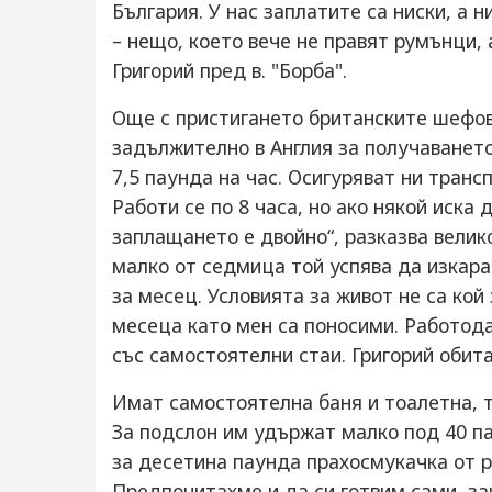
България. У нас заплатите са ниски, а 
– нещо, което вече не правят румънци,
Григорий пред в. "Борба".
Още с пристигането британските шефове
задължително в Англия за получаването
7,5 паунда на час. Осигуряват ни транс
Работи се по 8 часа, но ако някой иска 
заплащането е двойно“, разказва великот
малко от седмица той успява да изкара
за месец. Условията за живот не са кой
месеца като мен са поносими. Работод
със самостоятелни стаи. Григорий обит
Имат самостоятелна баня и тоалетна, те
За подслон им удържат малко под 40 п
за десетина паунда прахосмукачка от 
Предпочитахме и да си готвим сами, за