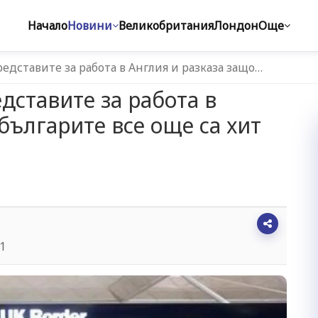
Начало
Новини
Великобритания
Лондон
Още
едставите за работа в Англия и разказа защо…
дставите за работа в
българите все още са хит
21