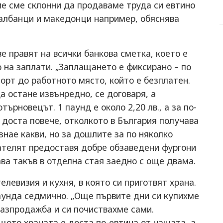
ние сме склонни да продаваме труда си евтино
 албанци и македонци например, обяснява
 правят на всички банкова сметка, което е
 на заплати. „Заплащането е фиксирано – по
порт до работното място, който е безплатен.
да остане извънредно, се договаря, а
ърновецът. 1 паунд е около 2,20 лв., а за по-
 доста повече, отколкото в България получава
 знае какви, но за дошлите за по няколко
ателят предоставя добре обзаведени фургони
ава такъв в отделна стая заедно с още двама.
левизия и кухня, в която си приготвят храна.
аунда седмично. „Още първите дни си купихме
разпродажба и си почиствахме сами.
щото храната е доста по-евтина от нашата, а