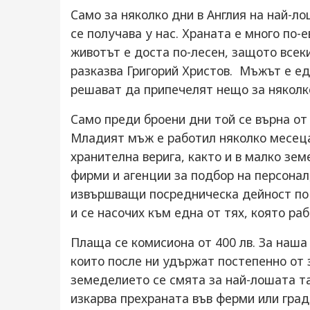
Само за няколко дни в Англия на най-л
се получава у нас. Храната е много по-
животът е доста по-лесен, защото всек
разказва Григорий Христов. Мъжът е ед
решават да припечелят нещо за няколк
Само преди броени дни той се върна от 
Младият мъж е работил няколко месеца 
хранителна верига, както и в малко зе
фирми и агенции за подбор на персонал
извършващи посредническа дейност по 
и се насочих към една от тях, която ра
Плаща се комисиона от 400 лв. За наша
които после ни удържат постепенно от з
земеделието се смята за най-лошата та
изкарва прехраната във ферми или град