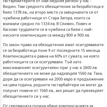
гастарбайтерите от най-бедния регион у нас -
Видин. Там средното обезщетение за безработица е
било 1378 лв., на второ място са завърналите се от
чужбина работници от Стара Загора, които са
взимали средно по 1334 лв. В Сливен, Ловеч и
Хасково трудилите се в чужбина са били с най-
ниските компенсации са между 800 и 900 лв.
По закон право на обезщетение имат осигурявалите
се за безработица поне 9 от последните 15 месеца.
Компенсацията е равна на 60% от сумата, на която
работниците са се осигурявали. Тъй като
максималният осигурителен праг у нас е 2600 лв.
обезщетението не може да надхвърля 1560 лв. Така,
дори да се осигурявали на 2000 евро в продължение
на цяла година, родните гастарбайтери не могат да
получат повече от 1560 лв., ако решат да прехвърлят
обезщетението си у нас.
От следващата година обаче компенсацията за