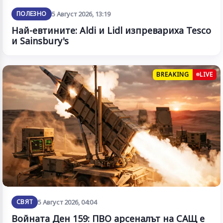
ПОЛЕЗНО
5 Август 2026, 13:19
Най-евтините: Aldi и Lidl изпревариха Tesco
и Sainsbury's
BREAKING
LIVE
СВЯТ
5 Август 2026, 04:04
Войната Ден 159: ПВО арсеналът на САЩ е