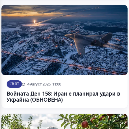
Обновена
СВЯТ
4 Август 2026, 11:00
Войната Ден 158: Иран е планирал удари в
Украйна (ОБНОВЕНА)