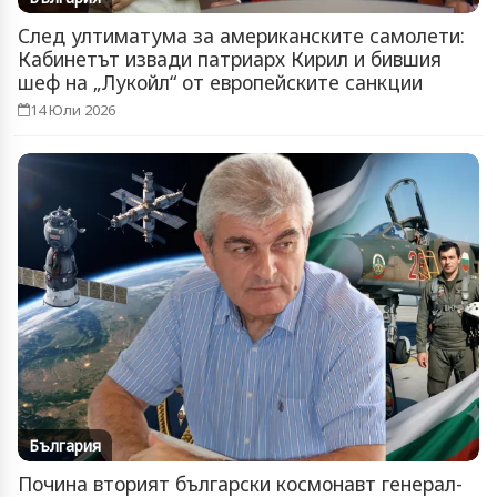
След ултиматума за американските самолети:
Кабинетът извади патриарх Кирил и бившия
шеф на „Лукойл“ от европейските санкции
14 Юли 2026
България
Почина вторият български космонавт генерал-