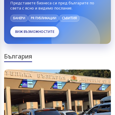
Представете бизнеса си пред българите по
света с ясно и видимо послание.
БАНЕРИ
PR ПУБЛИКАЦИИ
СЪБИТИЯ
ВИЖ ВЪЗМОЖНОСТИТЕ
България