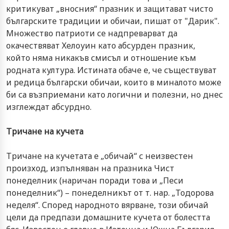
критикуват „вносния“ празник и защитават чисто
българските традиции и обичаи, пишат от "Дарик".
Множество патриоти се надпреварват да
окачествяват Хелоуин като абсурден празник,
който няма никакъв смисъл и отношение към
родната култура. Истината обаче е, че съществуват
и редица български обичаи, които в миналото може
би са възприемани като логични и полезни, но днес
изглеждат абсурдно.
Тричане на кучета
Тричане на кучетата е „обичай“ с неизвестен
произход, изпълняван на празника Чист
понеделник (наричан поради това и „Песи
понеделник“) – понеделникът от т. нар. „Тодорова
неделя“. Според народното вярване, този обичай
цели да предпази домашните кучета от болестта