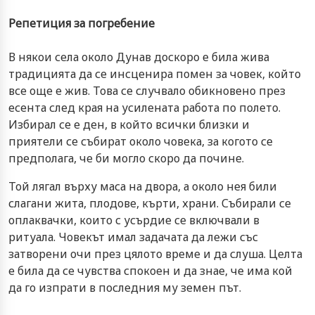
Репетиция за погребение
В някои села около Дунав доскоро е била жива
традицията да се инсценира помен за човек, който
все още е жив. Това се случвало обикновено през
есента след края на усилената работа по полето.
Избирал се е ден, в който всички близки и
приятели се събират около човека, за когото се
предполага, че би могло скоро да почине.
Той лягал върху маса на двора, а около нея били
слагани жита, плодове, кърти, храни. Събирали се
оплаквачки, които с усърдие се включвали в
ритуала. Човекът имал задачата да лежи със
затворени очи през цялото време и да слуша. Целта
е била да се чувства спокоен и да знае, че има кой
да го изпрати в последния му земен път.