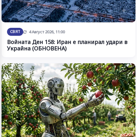
Обновена
СВЯТ
4 Август 2026, 11:00
Войната Ден 158: Иран е планирал удари в
Украйна (ОБНОВЕНА)