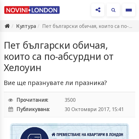
Ме
Култура
Пет български обичая, които са по-абсурдни от Хелоуин
Пет български обичая,
които са по-абсурдни от
Хелоуин
Вие ще празнувате ли празника?
Прочитания:
3500
Публикувана:
30 Октомври 2017, 15:41