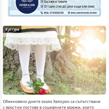
Култура
Обикновено дните около Хелоуин са съпътствани
с яростни постове в социалните мрежи, които