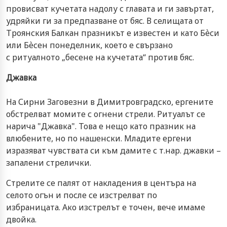
провисват кучетата надолу с главата и ги завъртат,
удряйки ги за предпазване от бяс. В селищата от
Троянския Балкан празникът е известен и като Бѐси
или Бѐсен понеделник, което е свързано
с ритуалното „бесене на кучетата“ против бяс.
Джавка
На Сирни Заговезни в Димитровградско, ергените
обстрелват момите с огнени стрели. Ритуалът се
нарича "Джавка". Това е нещо като празник на
влюбените, но по нашенски. Младите ергени
изразяват чувствата си към дамите с т.нар. джавки –
запалени стрелички.
Стрелите се палят от накладения в центъра на
селото огън и после се изстрелват по
избраницата. Ако изстрелът е точен, вече имаме
двойка.