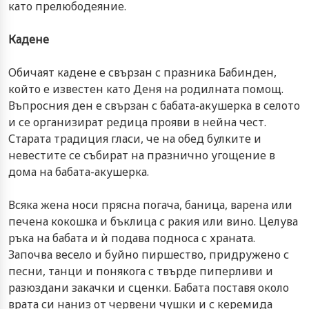
като прелюбодеяние.
Кадене
Обичаят кадене е свързан с празника Бабинден,
който е известен като Деня на родилната помощ.
Въпросния ден е свързан с бабата-акушерка в селото
и се организират редица прояви в нейна чест.
Старата традиция гласи, че на обед булките и
невестите се събират на празнично угощение в
дома на бабата-акушерка.
Всяка жена носи прясна погача, баница, варена или
печена кокошка и бъклица с ракия или вино. Целува
ръка на бабата и ѝ подава подноса с храната.
Започва весело и буйно пиршество, придружено с
песни, танци и понякога с твърде пиперливи и
разюздани закачки и сценки. Бабата поставя около
врата си наниз от червени чушки и с керемида