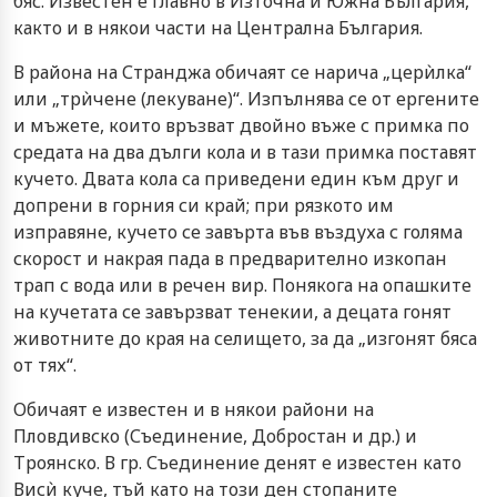
бяс. Известен е главно в Източна и Южна България,
както и в някои части на Централна България.
В района на Странджа обичаят се нарича „церѝлка“
или „трѝчене (лекуване)“. Изпълнява се от ергените
и мъжете, които връзват двойно въже с примка по
средата на два дълги кола и в тази примка поставят
кучето. Двата кола са приведени един към друг и
допрени в горния си край; при рязкото им
изправяне, кучето се завърта във въздуха с голяма
скорост и накрая пада в предварително изкопан
трап с вода или в речен вир. Понякога на опашките
на кучетата се завързват тенекии, а децата гонят
животните до края на селището, за да „изгонят бяса
от тях“.
Обичаят е известен и в някои райони на
Пловдивско (Съединение, Добростан и др.) и
Троянско. В гр. Съединение денят е известен като
Висѝ куче, тъй като на този ден стопаните