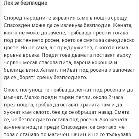
Лек за безплодие
Според народните вярвания само в нощта срещу
Спасовден може да се излекува безплодие. Жената,
която не може да зачене, трябва да преспи тогава
под растението росен, което се смята за самодивско
цвете. Но не сама, а с придружител, с когото няма
кръвна връзка. Преди това двамата поставят върху
червен месал спасова пита, варена кокошка и
бъклица вино. Хапват, пийват под росена и започват
да се „борят“ срещу безплодието.
Около полунощ те трябва да легнат под росена и да
мълчат. Малко преди първи петли, около 2 часа
през нощта, трябва да оставят храната там и да
хукнат към селото, без да се обръщат назад. Смята
се, че безплодието остава под росена. Ако жената
зачене в нощта преди Спасовден, се смятало, че
това е станало по магичен начин и не се тълкувало