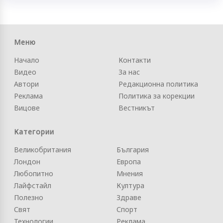
Меню
Начало
Контакти
Видео
За нас
Автори
Редакционна политика
Реклама
Политика за корекции
Вицове
Вестникът
Категории
Великобритания
България
Лондон
Европа
Любопитно
Мнения
Лайфстайл
Култура
Полезно
Здраве
Свят
Спорт
Технологии
Реклама