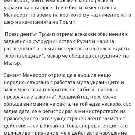
Манафорт, който има връзки с много руски и
украински олигарси. Той е бил и заместник на
Манафорт по време на краткото му назначение като
шеф на кампанията на Тръмп.
Президентът Тръмп отрича всякакви обвинения в
задкулисно сътрудничество с Русия и нарича
разследването на министерството на правосъдието
"лов на вещици", макар че обеща да сътрудничи на
Мълър.
Самият Манафорт отрича да е вършил нещо
нередно, свързано с работата му за украинците и
заяви чрез свой говорител, че тя била "напълно
прозрачна и законна". Асошиейтед прес обаче
обръща внимание на факта, че той едва наскоро, със
задна дата, се е регистрирал в министерството на
правосъдието като чуждестранен агент за част от
действията си в Украйна. Това, според агенцията, е
мълчаливо признание, че е действал в нарушение