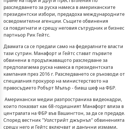
пране на пари и други престъпления по
разследването за руска намеса в американските
президентски избори, предадоха международните
осведомителни агенции. Същите обвинения
са повдигнати и срещу неговия сътрудник и бизнес
партньор Рик Гейтс.
Двамата са се предали само на федералните власти
тази сутрин. Манафорт и Гейтс стават първите
обвинени в продължаващото разследване за
предполагаема руска намеса в президентската
кампания през 2016 г. Разследването се ръководи от
специалния прокурор на министерството на
правосъдието Робърт Мълър - бивш шеф на ФБР.
Американски медии разпространиха видеокадри,
които показват как 68-годишният Манафорт влиза в
централата на ФБР във Вашингтон, за да се предаде.
Според вестник "Уолстрийт джърнъл" обвиненията
срещу него и Гейтс включват и данъчни измами,