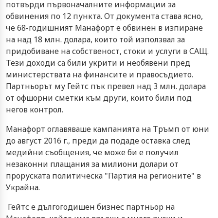
потвърди първоначалните информации за
обвинения по 12 пункта. От документа става ясно,
че 68-годишният Манафорт е обвинен в изпиране
на над 18 млн. долара, които той използвал за
придобиване на собственост, стоки и услуги в САЩ.
Тези доходи са били укрити и необявени пред
министерствата на финансите и правосъдието.
Партньорът му Гейтс пък превел над 3 млн. долара
от офшорни сметки към други, които били под
негов контрол.
Манафорт оглавяваше кампанията на Тръмп от юни
до август 2016 г., преди да подаде оставка след
медийни съобщения, че може би е получил
незаконни плащания за милиони долари от
проруската политическа "Партия на регионите" в
Украйна.
Гейтс е дългогодишен бизнес партньор на