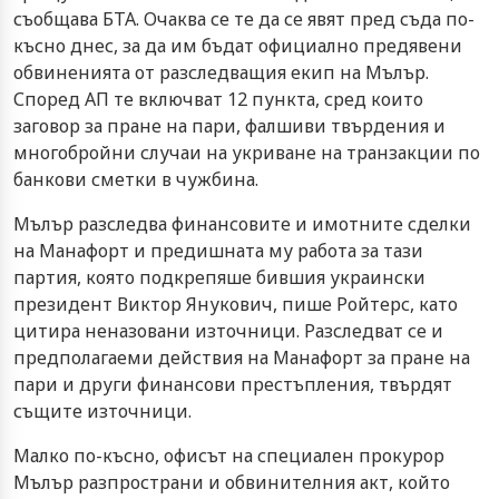
съобщава БТА. Очаква се те да се явят пред съда по-
късно днес, за да им бъдат официално предявени
обвиненията от разследващия екип на Мълър.
Според АП те включват 12 пункта, сред които
заговор за пране на пари, фалшиви твърдения и
многобройни случаи на укриване на транзакции по
банкови сметки в чужбина.
Мълър разследва финансовите и имотните сделки
на Манафорт и предишната му работа за тази
партия, която подкрепяше бившия украински
президент Виктор Янукович, пише Ройтерс, като
цитира неназовани източници. Разследват се и
предполагаеми действия на Манафорт за пране на
пари и други финансови престъпления, твърдят
същите източници.
Малко по-късно, офисът на специален прокурор
Мълър разпространи и обвинителния акт, който