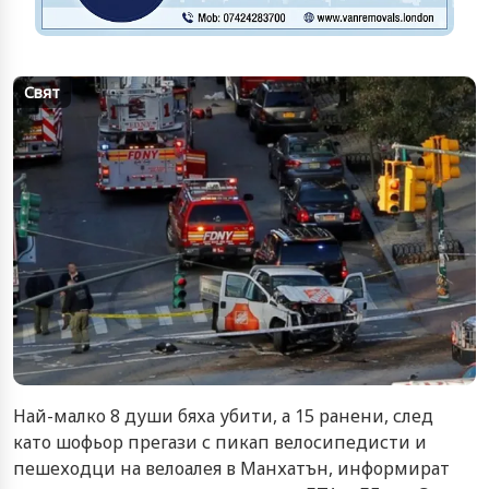
Свят
Най-малко 8 души бяха убити, а 15 ранени, след
като шофьор прегази с пикап велосипедисти и
пешеходци на велоалея в Манхатън, информират