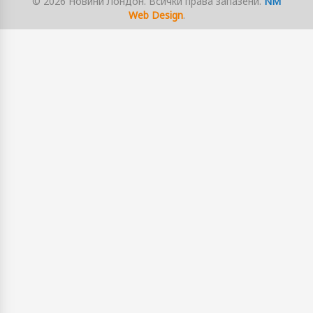
© 2026 Новини Лондон. Всички права запазени.
NM
Web Design
.