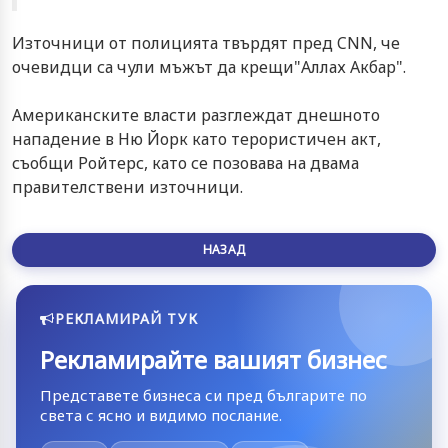
Източници от полицията твърдят пред CNN, че
очевидци са чули мъжът да крещи"Аллах Акбар".
Американските власти разглеждат днешното
нападение в Ню Йорк като терористичен акт,
съобщи Ройтерс, като се позовава на двама
правителствени източници.
НАЗАД
РЕКЛАМИРАЙ ТУК
Рекламирайте вашият бизнес
Представете бизнеса си пред българите по
света с ясно и видимо послание.