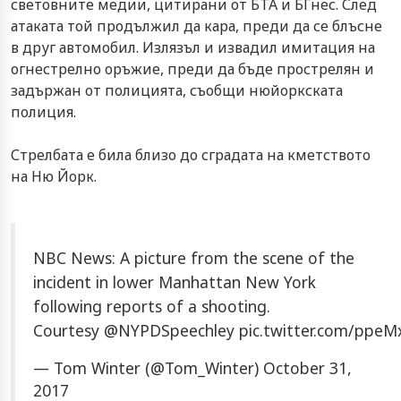
световните медии, цитирани от БТА и БГнес. След
атаката той продължил да кара, преди да се блъсне
в друг автомобил. Излязъл и извадил имитация на
огнестрелно оръжие, преди да бъде прострелян и
задържан от полицията, съобщи нюйоркската
полиция.
Стрелбата е била близо до сградата на кметството
на Ню Йорк.
NBC News: A picture from the scene of the
incident in lower Manhattan New York
following reports of a shooting.
Courtesy
@NYPDSpeechley
pic.twitter.com/ppeMx
— Tom Winter (@Tom_Winter)
October 31,
2017