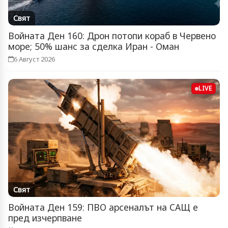
Свят
Войната Ден 160: Дрон потопи кораб в Червено
море; 50% шанс за сделка Иран - Оман
6 Август 2026
LIVE
Свят
Войната Ден 159: ПВО арсеналът на САЩ е
пред изчерпване