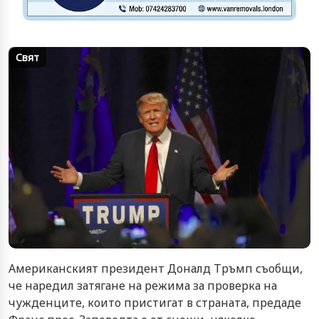
Свят
Американският президент Доналд Тръмп съобщи,
че наредил затягане на режима за проверка на
чужденците, които пристигат в страната, предаде