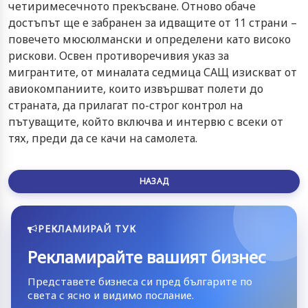
четиримесечното прекъсване. Отново обаче
достъпът ще е забранен за идващите от 11 страни –
повечето мюсюлмански и определени като високо
рискови. Освен противоречивия указ за
мигрантите, от миналата седмица САЩ изискват от
авиокомпаниите, които извършват полети до
страната, да прилагат по-строг контрол на
пътуващите, който включва и интервю с всеки от
тях, преди да се качи на самолета.
НАЗАД
РЕКЛАМИРАЙ ТУК
Рекламирайте вашият бизнес
Представете бизнеса си пред българите по
света с ясно и видимо послание.