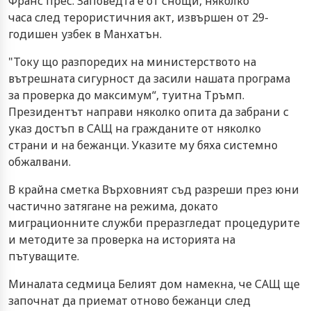
Франс прес. Заповедта е от снощи, няколко
часа след терористичния акт, извършен от 29-
годишен узбек в Манхатън.
"Току що разпоредих на министерството на
вътрешната сигурност да засили нашата програма
за проверка до максимум“, туитна Тръмп.
Президентът направи няколко опита да забрани с
указ достъп в САЩ на гражданите от няколко
страни и на бежанци. Указите му бяха системно
обжалвани.
В крайна сметка Върховният съд разреши през юни
частично затягане на режима, докато
миграционните служби преразгледат процедурите
и методите за проверка на историята на
пътуващите.
Миналата седмица Белият дом намекна, че САЩ ще
започнат да приемат отново бежанци след