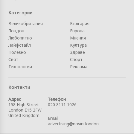
Категории
Великобритания
България
Лондон
Европа
Любопитно
Мнения
Лайфстайл
Култура
Полезно
Здраве
Свят
Спорт
Технологии
Реклама
Контакти
Адрес
Телефон
158 High Street
020 8111 1026
London E15 2FW
United Kingdom
Email
advertising@novini.london