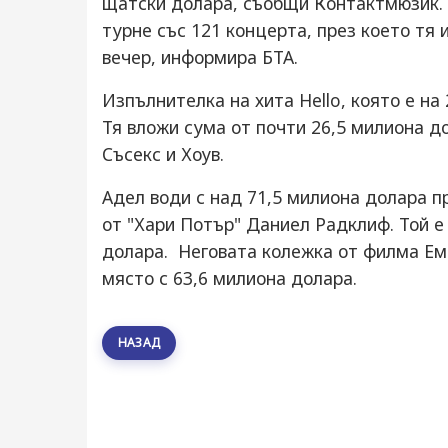
щатски долара, съобщи Контактмюзик. 
турне със 121 концерта, през което тя
вечер, информира БТА.
Изпълнителка на хита Hello, която е на 
Тя вложи сума от почти 26,5 милиона д
Съсекс и Хоув.
Адел води с над 71,5 милиона долара п
от "Хари Потър" Даниел Радклиф. Той е
долара. Неговата колежка от филма Ема
място с 63,6 милиона долара.
НАЗАД