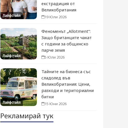
екстрадиция от
Великобритания
Лайфстайл
19 Юли 2026
Феноменът „Allotment“:
Защо британците чакат
с години за общинско
парче земя
Лайфстайл
5 Юли 2026
Тайните на бизнеса със
сладолед във
Великобритания: Цени,
разходи и териториални
битки
Лайфстайл
15 Юни 2026
Рекламирай тук