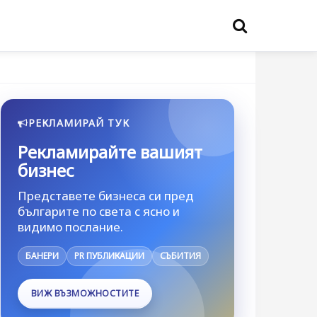
РЕКЛАМИРАЙ ТУК
Рекламирайте вашият
бизнес
Представете бизнеса си пред
българите по света с ясно и
видимо послание.
БАНЕРИ
PR ПУБЛИКАЦИИ
СЪБИТИЯ
ВИЖ ВЪЗМОЖНОСТИТЕ