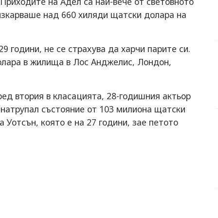
Приходите на Адел са най-вече от световното
 изкарваше над 660 хиляди щатски долара на
29 години, не се страхува да харчи парите си.
олара в жилища в Лос Анджелис, Лондон,
ред втория в класацията, 28-годишния актьор
 натрупал състояние от 103 милиона щатски
 Уотсън, която е на 27 години, зае петото