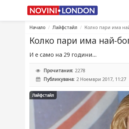
Начало
Лайфстайл
Колко пари има най
Колко пари има най-бо
И е само на 29 години...
Прочитания:
2278
Публикувана:
2 Ноември 2017, 11:27
Лайфстайл