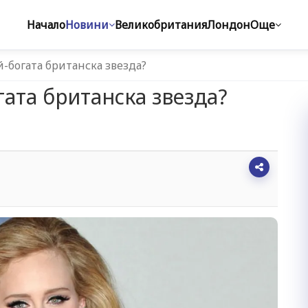
Начало
Новини
Великобритания
Лондон
Още
-богата британска звезда?
гата британска звезда?