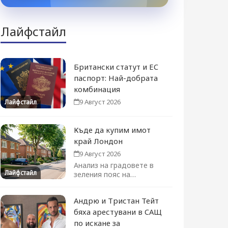
Лайфстайл
Британски статут и ЕС
паспорт: Най-добрата
комбинация
9 Август 2026
Лайфстайл
Къде да купим имот
край Лондон
9 Август 2026
Анализ на градовете в
Лайфстайл
зеления пояс на
столицата, които
предлагат оптимален
Андрю и Тристан Тейт
баланс...
бяха арестувани в САЩ
по искане за