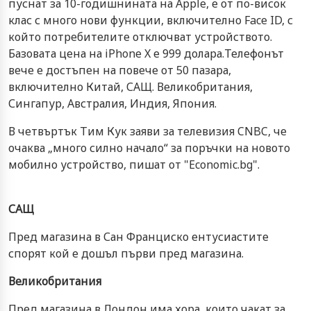
пуснат за 10-годишнината на Apple, е от по-висок
клас с много нови функции, включително Face ID, с
който потребителите отключват устройството.
Базовата цена на iPhone X е 999 долара.Телефонът
вече е достъпен на повече от 50 пазара,
включително Китай, САЩ. Великобритания,
Сингапур, Австралия, Индия, Япония.
В четвъртък Тим Кук заяви за телевизия CNBC, че
очаква „много силно начало“ за поръчки на новото
мобилно устройство, пишат от "Economic.bg".
САЩ
Пред магазина в Сан Франциско ентусиастите
спорят кой е дошъл първи пред магазина.
Великобритания
Пред магазина в Лондон има хора, които чакат за