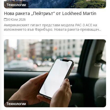
Технологии
Нова ракета „Пейтриът“ от Lockheed Martin
30 Юли 2026
Американският гигант представи модела PAC-3 ACE на
изложението във Фарнбъро. Новата ракета-прехващач...
Технологии