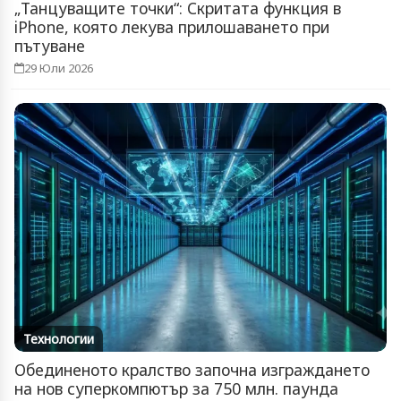
„Танцуващите точки“: Скритата функция в
iPhone, която лекува прилошаването при
пътуване
29 Юли 2026
Технологии
Обединеното кралство започна изграждането
на нов суперкомпютър за 750 млн. паунда