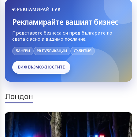
РЕКЛАМИРАЙ ТУК
Рекламирайте вашият бизнес
Представете бизнеса си пред българите по
света с ясно и видимо послание.
БАНЕРИ
PR ПУБЛИКАЦИИ
СЪБИТИЯ
ВИЖ ВЪЗМОЖНОСТИТЕ
Лондон