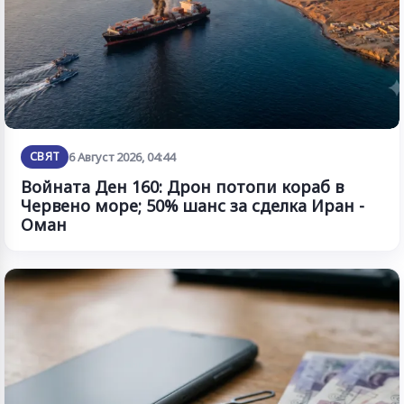
СВЯТ
6 Август 2026, 04:44
Войната Ден 160: Дрон потопи кораб в
Червено море; 50% шанс за сделка Иран -
Оман