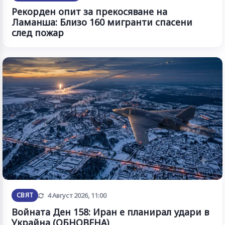
Рекорден опит за прекосяване на
Ламанша: Близо 160 мигранти спасени
след пожар
Обновена
СВЯТ
4 Август 2026, 11:00
Войната Ден 158: Иран е планирал удари в
Украйна (ОБНОВЕНА)