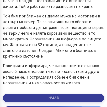
на час в Лондон. Пострадалият е с опасност за
живота. Той е работил като разносвач на храна.
Той бил приближен от двама мъже на мотопеди в
четвъртък вечер. Те се опитали да го оберат и
докато пробвали да направят това, полицията вярва,
че върху него е излята корозивно вещество и то
многократно. Наранявания на шофьора е по лицето
му. Жертвата е на 32 години, а нападението е
станало в източен Лондон. Мъжът е в болница, в
критично състояние.
Полицията информира, че нападението е станало
около 6 часа, а половин час по-късно става и друго
нападение. Пострадалият обаче е бил с леки
наранявания и няма опасност за живота.
НАЗАД