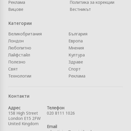
Реклама
Политика за корекции
Вицове
Вестникът
Категории
Великобритания
България
Лондон
Европа
Любопитно
Мнения
Лайфстайл
Култура
Полезно
Здраве
Свят
Спорт
Технологии
Реклама
Контакти
Адрес
Телефон
158 High Street
020 8111 1026
London E15 2FW
United Kingdom
Email