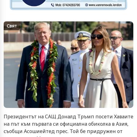
Свят
Президентът на САЩ Доналд Тръмп посети Хаваите
на път към първата си официална обиколка в Азия,
съобщи Асошиейтед прес. Той бе придружен от