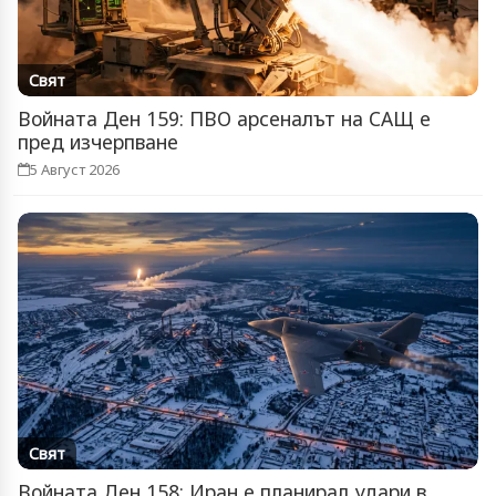
Свят
Войната Ден 159: ПВО арсеналът на САЩ е
пред изчерпване
5 Август 2026
Свят
Войната Ден 158: Иран е планирал удари в