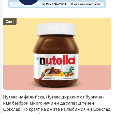
Свят
Нутела на филийска, Нутела дирекно от буркана -
има безброй много начини да хапваш течен
шоколад. Но краят на дните на любимия ни шоколад