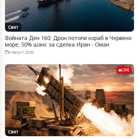
Свят
Войната Ден 160: Дрон потопи кораб в Червено
море; 50% шанс за сделка Иран - Оман
6 Август 2026
LIVE
Свят