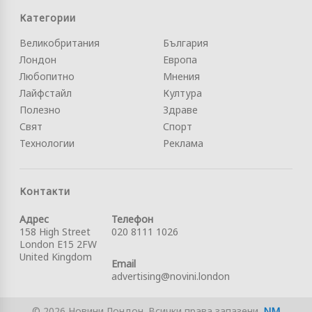
Категории
Великобритания
България
Лондон
Европа
Любопитно
Мнения
Лайфстайл
Култура
Полезно
Здраве
Свят
Спорт
Технологии
Реклама
Контакти
Адрес
Телефон
158 High Street
020 8111 1026
London E15 2FW
United Kingdom
Email
advertising@novini.london
© 2026 Новини Лондон. Всички права запазени.
NM