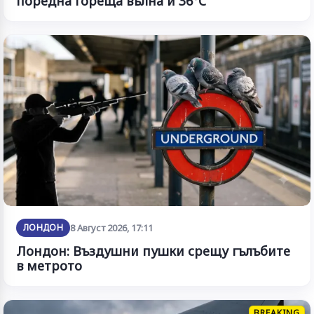
поредна гореща вълна и 36°C
ЛОНДОН
8 Август 2026, 17:11
Лондон: Въздушни пушки срещу гълъбите
в метрото
BREAKING