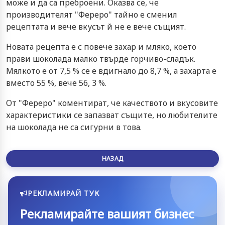
може и да са преброени. Оказва се, че
производителят "Фереро" тайно е сменил
рецептата и вече вкусът й не е вече същият.
Новата рецепта е с повече захар и мляко, което
прави шоколада малко твърде горчиво-сладък.
Мялкото е от 7,5 % се е вдигнало до 8,7 %, а захарта е
вместо 55 %, вече 56, 3 %.
От "Фереро" коментират, че качеството и вкусовите
характеристики се запазват същите, но любителите
на шоколада не са сигурни в това.
НАЗАД
РЕКЛАМИРАЙ ТУК
Рекламирайте вашият бизнес