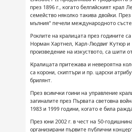
през 1896 г., когато белгийският крал 
семейство няколко такива двойки. През
мълния" печели международното състе
Роклите на кралицата през годините са
Норман Хартнел, Карл-Людвиг Кутюр и 
произведение на изкуството, са шити о
Кралицата притежава и невероятна кол
са корони, скиптъри и пр. царски атриб
брилянт.
През всимчки гоини на управление крал
загиналите през Първата световна война
1983 и 1999 години, когато е била ражд
През юни 2002 г. в чест на 50-годишнин
организирани първите публични концерт