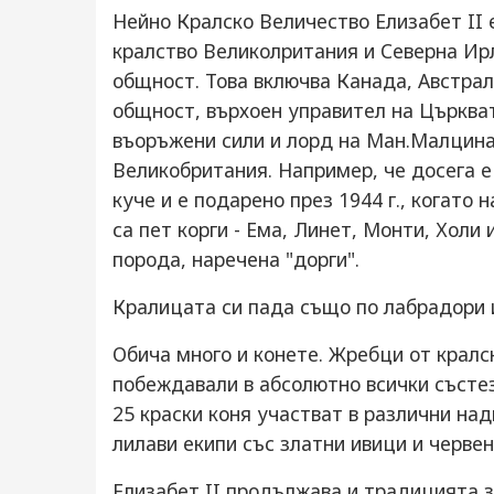
Нейно Кралско Величество Елизабет II 
кралство Великолритания и Северна Ирл
общност. Това включва Канада, Австрал
общност, върхоен управител на Църква
въоръжени сили и лорд на Ман.Малцина
Великобритания. Например, че досега е
куче и е подарено през 1944 г., когато
са пет корги - Ема, Линет, Монти, Холи
порода, наречена "дорги".
Кралицата си пада също по лабрадори 
Обича много и конете. Жребци от кралс
побеждавали в абсолютно всички състез
25 краски коня участват в различни над
лилави екипи със златни ивици и червен
Елизабет II продължава и традицията з