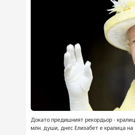
Докато предишният рекордьор - кралица
млн. души, днес Елизабет е кралица на 