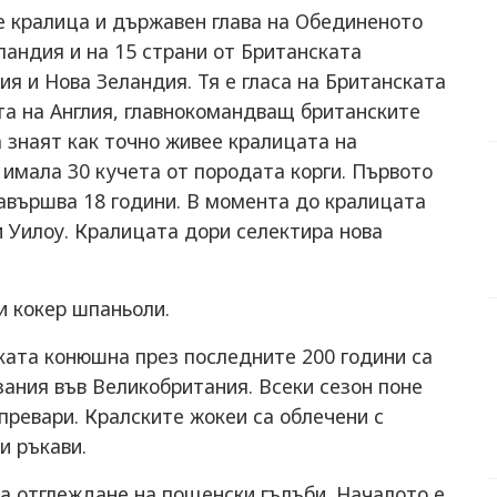
е кралица и държавен глава на Обединеното
андия и на 15 страни от Британската
ия и Нова Зеландия. Тя е гласа на Британската
та на Англия, главнокомандващ британските
 знаят как точно живее кралицата на
 имала 30 кучета от породата корги. Първото
 навършва 18 години. В момента до кралицата
 и Уилоу. Кралицата дори селектира нова
и кокер шпаньоли.
ката конюшна през последните 200 години са
ания във Великобритания. Всеки сезон поне
превари. Кралските жокеи са облечени с
и ръкави.
а отглеждане на пощенски гълъби. Началото е