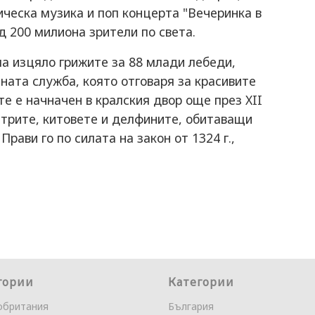
ческа музика и поп концерта "Вечеринка в
д 200 милиона зрители по света.
ма изцяло грижите за 88 млади лебеди,
ната служба, която отговаря за красивите
 е начначен в кралския двор още през XII
етрите, китовете и делфините, обитаващи
рави го по силата на закон от 1324 г.,
гории
Категории
обритания
България