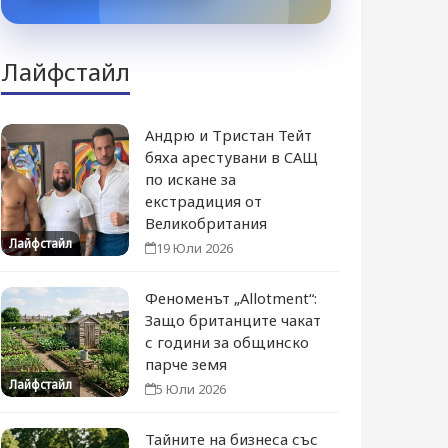
Лайфстайл
Андрю и Тристан Тейт
бяха арестувани в САЩ
по искане за
екстрадиция от
Великобритания
Лайфстайл
19 Юли 2026
Феноменът „Allotment“:
Защо британците чакат
с години за общинско
парче земя
Лайфстайл
5 Юли 2026
Тайните на бизнеса със