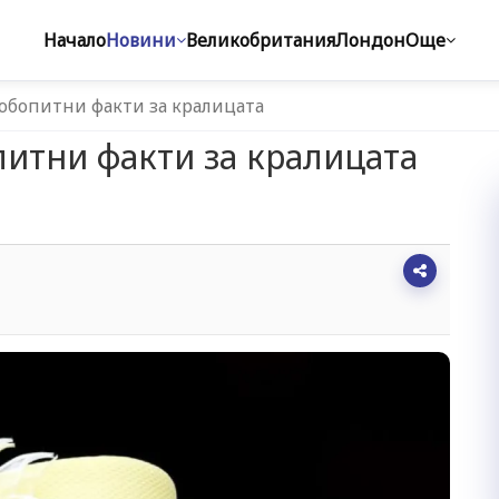
Начало
Новини
Великобритания
Лондон
Още
юбопитни факти за кралицата
итни факти за кралицата