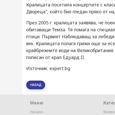
Кралицата посетила концертите с класи
Двореца", който бил гледан пряко от на
През 2005 г. кралицата заявява, че пое
обитаващи Темза. Тя помага на специал
птици. Първият Наблюдаващ за лебедите
век. Кралицата полага грижи още за ес
крайбрежните води на Великобритания. П
пописан от крал Едуард II.
Източник: expert.bg
НАЗАД
Меню
Кате
Начало
Велик