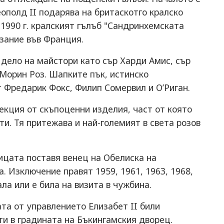
Леополд II подарява на бритаскотго кралско
 1990 г. кралският гълъб "Сандринхемската
зание във Франция.
 дело на майстори като сър Харди Амис, сър
Морин Роз. Шапките пък, истинско
т Фредарик Фокс, Филип Сомервил и О’Риган.
екция от скъпоценни изделия, част от която
ути. Тя притежава и най-големият в света розов
ицата поставя венец на Обелиска на
. Изключение правят 1959, 1961, 1963, 1968,
ала или е била на визита в чужбина.
ата от управлението Елизабет II били
и в градината на Бъкингамския дворец.