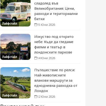
сладолед във
Великобритания: Цени,
разходи и териториални
битки
Лайфстайл
15 Юни 2026
Изкуство под открито
небе: Къде да гледаме
филми и театър в
лондонските паркове
Лайфстайл
14 Юни 2026
Пътешествие по релси:
Най-живописните
влакови маршрути за
еднодневна разходка от
Лондон
Лайфстайл
12 Юни 2026