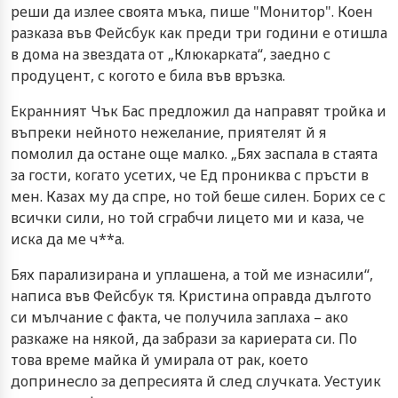
реши да излее своята мъка, пише "Монитор". Коен
разказа във Фейсбук как преди три години е отишла
в дома на звездата от „Клюкарката“, заедно с
продуцент, с когото е била във връзка.
Екранният Чък Бас предложил да направят тройка и
въпреки нейното нежелание, приятелят й я
помолил да остане още малко. „Бях заспала в стаята
за гости, когато усетих, че Ед прониква с пръсти в
мен. Казах му да спре, но той беше силен. Борих се с
всички сили, но той сграбчи лицето ми и каза, че
иска да ме ч**а.
Бях парализирана и уплашена, а той ме изнасили“,
написа във Фейсбук тя. Кристина оправда дългото
си мълчание с факта, че получила заплаха – ако
разкаже на някой, да забрази за кариерата си. По
това време майка й умирала от рак, което
допринесло за депресията й след случката. Уестуик