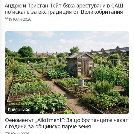
Андрю и Тристан Тейт бяха арестувани в САЩ
по искане за екстрадиция от Великобритания
19 Юли 2026
Лайфстайл
Феноменът „Allotment“: Защо британците чакат
с години за общинско парче земя
5 Юли 2026