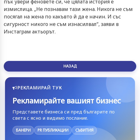
пък увери феновете си, че цялата история е
измислица. „Не познавам тази жена. Никога не съм
посягал на жена по какъвто й да е начин. И със
сигурност никого не съм изнасилвал“, заяви в
Инстаграм актьорът.
НАЗАД
РЕКЛАМИРАЙ ТУК
Рекламирайте вашият бизнес
Представете бизнеса си пред българите по
света с ясно и видимо послание.
БАНЕРИ
PR ПУБЛИКАЦИИ
СЪБИТИЯ