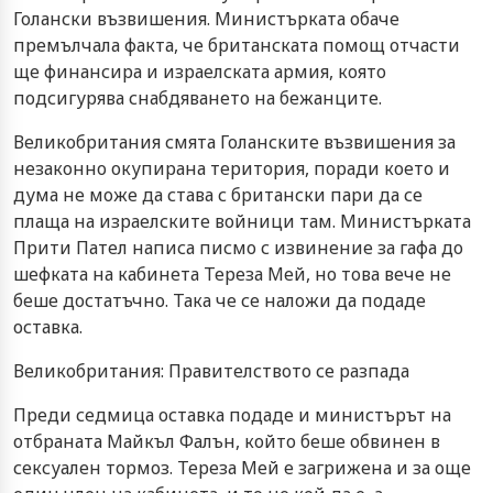
Голански възвишения. Министърката обаче
премълчала факта, че британската помощ отчасти
ще финансира и израелската армия, която
подсигурява снабдяването на бежанците.
Великобритания смята Голанските възвишения за
незаконно окупирана територия, поради което и
дума не може да става с британски пари да се
плаща на израелските войници там. Министърката
Прити Пател написа писмо с извинение за гафа до
шефката на кабинета Тереза Мей, но това вече не
беше достатъчно. Така че се наложи да подаде
оставка.
Великобритания: Правителството се разпада
Преди седмица оставка подаде и министърът на
отбраната Майкъл Фалън, който беше обвинен в
сексуален тормоз. Тереза Мей е загрижена и за още