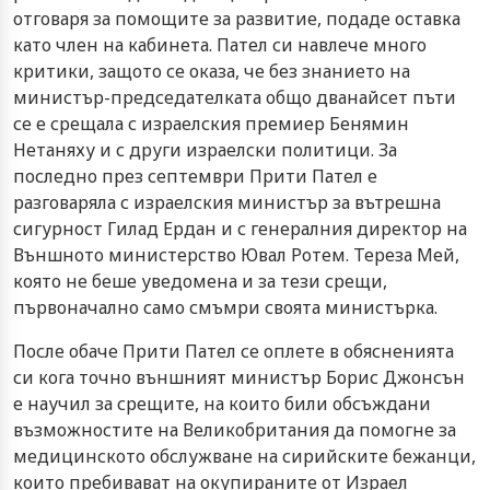
отговаря за помощите за развитие, подаде оставка
като член на кабинета. Пател си навлече много
критики, защото се оказа, че без знанието на
министър-председателката общо дванайсет пъти
се е срещала с израелския премиер Бенямин
Нетаняху и с други израелски политици. За
последно през септември Прити Пател е
разговаряла с израелския министър за вътрешна
сигурност Гилад Ердан и с генералния директор на
Външното министерство Ювал Ротем. Тереза Мей,
която не беше уведомена и за тези срещи,
първоначално само смъмри своята министърка.
После обаче Прити Пател се оплете в обясненията
си кога точно външният министър Борис Джонсън
е научил за срещите, на които били обсъждани
възможностите на Великобритания да помогне за
медицинското обслужване на сирийските бежанци,
които пребивават на окупираните от Израел