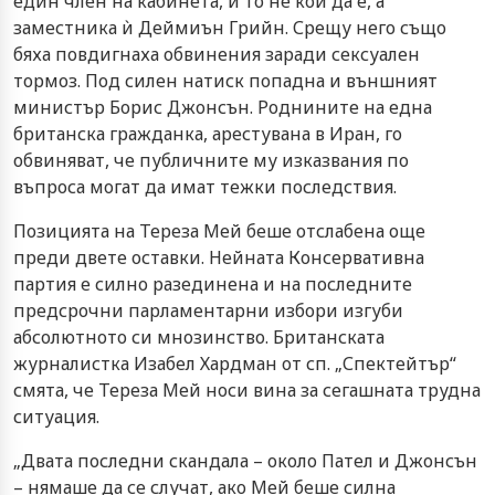
един член на кабинета, и то не кой да е, а
заместника ѝ Деймиън Грийн. Срещу него също
бяха повдигнаха обвинения заради сексуален
тормоз. Под силен натиск попадна и външният
министър Борис Джонсън. Роднините на една
британска гражданка, арестувана в Иран, го
обвиняват, че публичните му изказвания по
въпроса могат да имат тежки последствия.
Позицията на Тереза Мей беше отслабена още
преди двете оставки. Нейната Консервативна
партия е силно разединена и на последните
предсрочни парламентарни избори изгуби
абсолютното си мнозинство. Британската
журналистка Изабел Хардман от сп. „Спектейтър“
смята, че Тереза Мей носи вина за сегашната трудна
ситуация.
„Двата последни скандала – около Пател и Джонсън
– нямаше да се случат, ако Мей беше силна