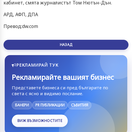
кабинет, смята журналистът Том Нютън-Дън.
АРД, АФП, ДПА
Превод:dw.com
НАЗАД
РЕКЛАМИРАЙ ТУК
Рекламирайте вашият бизнес
Представете бизнеса си пред българите по
света с ясно и видимо послание.
БАНЕРИ
PR ПУБЛИКАЦИИ
СЪБИТИЯ
ВИЖ ВЪЗМОЖНОСТИТЕ