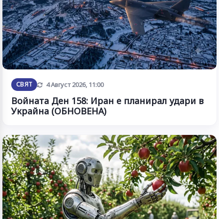
Обновена
СВЯТ
4 Август 2026, 11:00
Войната Ден 158: Иран е планирал удари в
Украйна (ОБНОВЕНА)