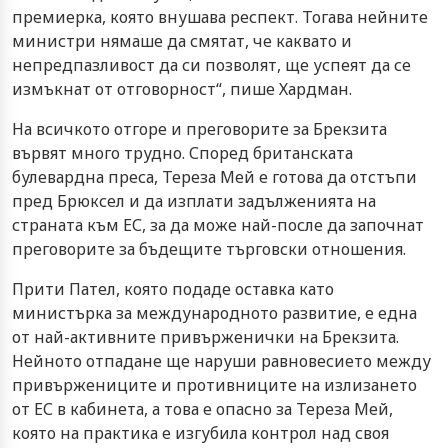
премиерка, която внушава респект. Тогава нейните
министри нямаше да смятат, че каквато и
непредпазливост да си позволят, ще успеят да се
измъкнат от отговорност“, пише Хардман.
На всичкото отгоре и преговорите за Брекзита
вървят много трудно. Според британската
булевардна преса, Тереза Мей е готова да отстъпи
пред Брюксел и да изплати задълженията на
страната към ЕС, за да може най-после да започнат
преговорите за бъдещите търговски отношения.
Прити Пател, която подаде оставка като
министърка за международното развитие, е една
от най-активните привърженички на Брекзита.
Нейното отпадане ще наруши равновесието между
привържениците и противниците на излизането
от ЕС в кабинета, а това е опасно за Тереза Мей,
която на практика е изгубила контрол над своя