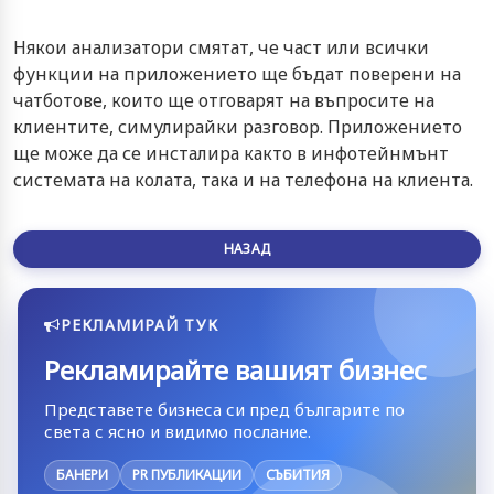
Някои анализатори смятат, че част или всички
функции на приложението ще бъдат поверени на
чатботове, които ще отговарят на въпросите на
клиентите, симулирайки разговор. Приложението
ще може да се инсталира както в инфотейнмънт
системата на колата, така и на телефона на клиента.
НАЗАД
РЕКЛАМИРАЙ ТУК
Рекламирайте вашият бизнес
Представете бизнеса си пред българите по
света с ясно и видимо послание.
БАНЕРИ
PR ПУБЛИКАЦИИ
СЪБИТИЯ