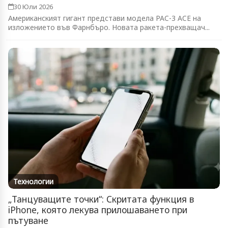
30 Юли 2026
Американският гигант представи модела PAC-3 ACE на
изложението във Фарнбъро. Новата ракета-прехващач...
Технологии
„Танцуващите точки“: Скритата функция в
iPhone, която лекува прилошаването при
пътуване