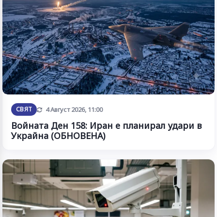
Обновена
СВЯТ
4 Август 2026, 11:00
Войната Ден 158: Иран е планирал удари в
Украйна (ОБНОВЕНА)