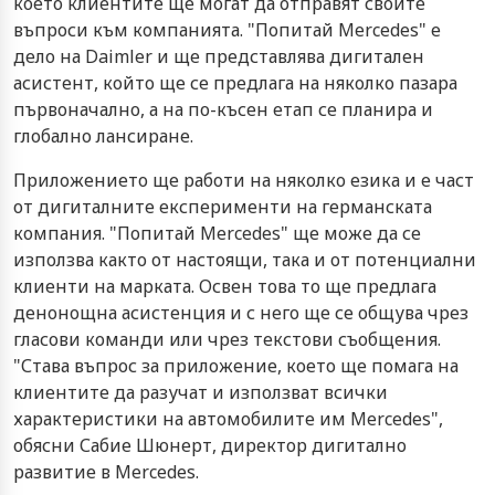
което клиентите ще могат да отправят своите
въпроси към компанията. "Попитай Mercedes" е
дело на Daimler и ще представлява дигитален
асистент, който ще се предлага на няколко пазара
първоначално, а на по-късен етап се планира и
глобално лансиране.
Приложението ще работи на няколко езика и е част
от дигиталните експерименти на германската
компания. "Попитай Mercedes" ще може да се
използва както от настоящи, така и от потенциални
клиенти на марката. Освен това то ще предлага
денонощна асистенция и с него ще се общува чрез
гласови команди или чрез текстови съобщения.
"Става въпрос за приложение, което ще помага на
клиентите да разучат и използват всички
характеристики на автомобилите им Mercedes",
обясни Сабие Шюнерт, директор дигитално
развитие в Mercedes.