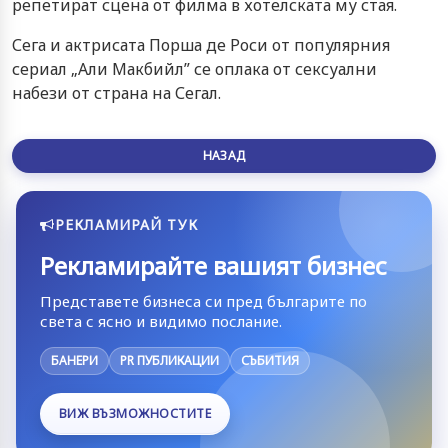
репетират сцена от филма в хотелската му стая.
Сега и актрисата Порша де Роси от популярния
сериал „Али Макбийл” се оплака от сексуални
набези от страна на Сегал.
НАЗАД
РЕКЛАМИРАЙ ТУК
Рекламирайте вашият бизнес
Представете бизнеса си пред българите по
света с ясно и видимо послание.
БАНЕРИ
PR ПУБЛИКАЦИИ
СЪБИТИЯ
ВИЖ ВЪЗМОЖНОСТИТЕ