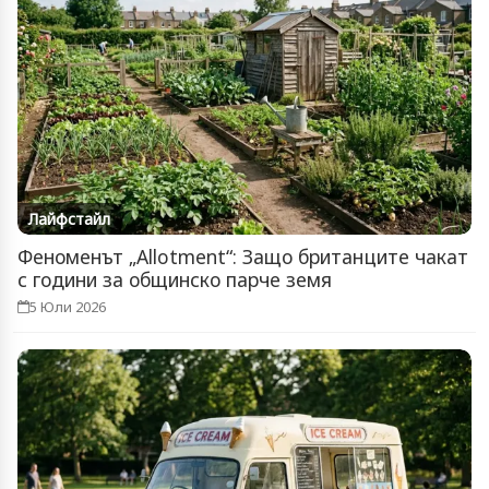
Лайфстайл
Феноменът „Allotment“: Защо британците чакат
с години за общинско парче земя
5 Юли 2026