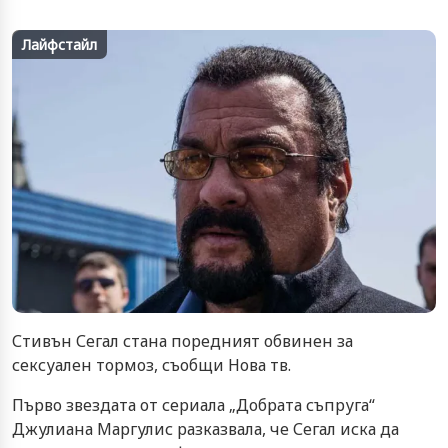
Лайфстайл
Стивън Сегал стана поредният обвинен за
сексуален тормоз, съобщи Нова тв.
Първо звездата от сериала „Добрата съпруга“
Джулиана Маргулис разказвала, че Сегал иска да